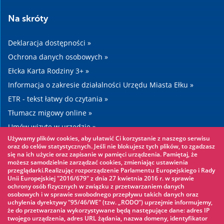
Na skróty
Deklaracja dostępności »
Ochrona danych osobowych »
Ełcka Karta Rodziny 3+ »
Informacja o zakresie działalności Urzędu Miasta Ełku »
ETR - tekst łatwy do czytania »
Tłumacz migowy online »
Umów wizytę w urzędzie »
Używamy plików cookies, aby ułatwić Ci korzystanie z naszego serwisu
Drogi »
oraz do celów statystycznych. Jeśli nie blokujesz tych plików, to zgadzasz
się na ich użycie oraz zapisanie w pamięci urządzenia. Pamiętaj, że
możesz samodzielnie zarządzać cookies, zmieniając ustawienia
Warto zobaczyć
przeglądarki.Realizując rozporządzenie Parlamentu Europejskiego i Rady
Unii Europejskiej "2016/679" z dnia 27 kwietnia 2016 r. w sprawie
ochrony osób fizycznych w związku z przetwarzaniem danych
Park linowy »
osobowych i w sprawie swobodnego przepływu takich danych oraz
uchylenia dyrektywy "95/46/WE" (tzw. „RODO”) uprzejmie informujemy,
Park Wodny »
że do przetwarzania wykorzystywane będą następujące dane: adres IP
Lodowisko »
twojego urządzenia, adres URL żądania, nazwa domeny, identyfikator