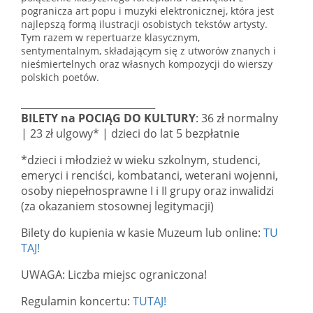
pogranicza art popu i muzyki elektronicznej, która jest
najlepszą formą ilustracji osobistych tekstów artysty.
Tym razem w repertuarze klasycznym,
sentymentalnym, składającym się z utworów znanych i
nieśmiertelnych oraz własnych kompozycji do wierszy
polskich poetów.
________________________________
BILETY na POCIĄG DO KULTURY
: 36 zł normalny
| 23 zł ulgowy* | dzieci do lat 5 bezpłatnie
*dzieci i młodzież w wieku szkolnym, studenci,
emeryci i renciści, kombatanci, weterani wojenni,
osoby niepełnosprawne I i II grupy oraz inwalidzi
(za okazaniem stosownej legitymacji)
Bilety do kupienia w kasie Muzeum lub online:
TU
TAJ!
UWAGA: Liczba miejsc ograniczona!
Regulamin koncertu:
TUTAJ!