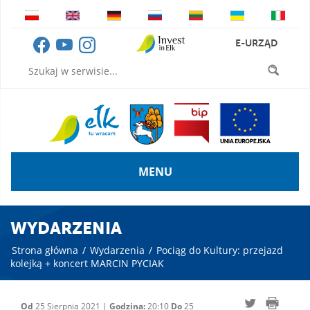
E-URZĄD
MENU
WYDARZENIA
Strona główna
/
Wydarzenia
/
Pociąg do Kultury: przejazd
kolejką + koncert MARCIN PYCIAK
Od
25 Sierpnia 2021 |
Godzina:
20:10
Do
25