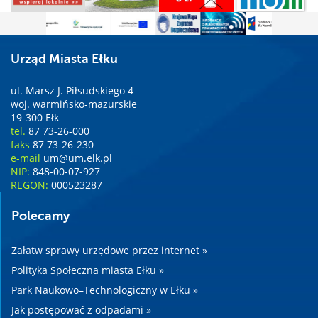
Urząd Miasta Ełku
ul. Marsz J. Piłsudskiego 4
woj. warmińsko-mazurskie
19-300 Ełk
tel.
87 73-26-000
faks
87 73-26-230
e-mail
um@um.elk.pl
NIP:
848-00-07-927
REGON:
000523287
Polecamy
Załatw sprawy urzędowe przez internet »
Polityka Społeczna miasta Ełku »
Park Naukowo–Technologiczny w Ełku »
Jak postępować z odpadami »