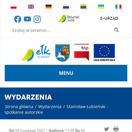
E-URZĄD
MENU
WYDARZENIA
Strona główna
/
Wydarzenia
/
Stanisław Łubieński -
spotkanie autorskie
Od
04 Listopada 2021 |
Godzina:
17:00
Do
04