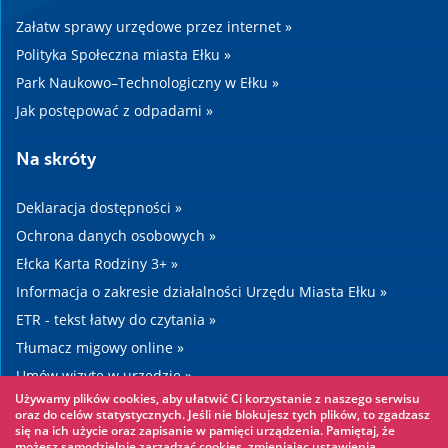
Załatw sprawy urzędowe przez internet »
Polityka Społeczna miasta Ełku »
Park Naukowo–Technologiczny w Ełku »
Jak postępować z odpadami »
Na skróty
Deklaracja dostępności »
Ochrona danych osobowych »
Ełcka Karta Rodziny 3+ »
Informacja o zakresie działalności Urzędu Miasta Ełku »
ETR - tekst łatwy do czytania »
Tłumacz migowy online »
Umów wizytę w urzędzie »
Używamy plików cookies, aby ułatwić Ci korzystanie z naszego serwisu
Drogi »
oraz do celów statystycznych. Jeśli nie blokujesz tych plików, to zgadzasz
się na ich użycie oraz zapisanie w pamięci urządzenia. Pamiętaj, że
możesz samodzielnie zarządzać cookies, zmieniając ustawienia