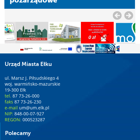
Urząd Miasta Ełku
ul. Marsz J. Piłsudskiego 4
woj. warmińsko-mazurskie
19-300 Ełk
tel.
87 73-26-000
faks
87 73-26-230
e-mail
um@um.elk.pl
NIP:
848-00-07-927
REGON:
000523287
Polecamy