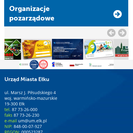
Organizacje
pozarządowe
Urząd Miasta Ełku
ul. Marsz J. Piłsudskiego 4
woj. warmińsko-mazurskie
19-300 Ełk
tel.
87 73-26-000
faks
87 73-26-230
e-mail
um@um.elk.pl
NIP:
848-00-07-927
REGON:
000523287