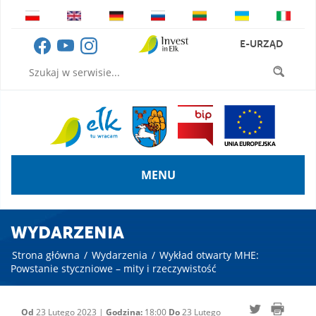
E-URZĄD
MENU
WYDARZENIA
Strona główna
/
Wydarzenia
/
Wykład otwarty MHE:
Powstanie styczniowe – mity i rzeczywistość
Od
23 Lutego 2023 |
Godzina:
18:00
Do
23 Lutego