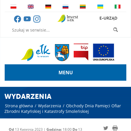
E-URZĄD
MENU
WYDARZENIA
Strona główna
/
Wydarzenia
/
Obchody Dnia Pamięci Ofiar
Zbrodni Katyńskiej i Katastrofy Smoleńskiej
Od
13 Kwietnia 2023 |
Godzina:
18:00
Do
13