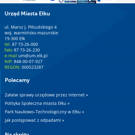
Urząd Miasta Ełku
ul. Marsz J. Piłsudskiego 4
woj. warmińsko-mazurskie
19-300 Ełk
tel.
87 73-26-000
faks
87 73-26-230
e-mail
um@um.elk.pl
NIP:
848-00-07-927
REGON:
000523287
Polecamy
Załatw sprawy urzędowe przez internet »
Polityka Społeczna miasta Ełku »
Park Naukowo–Technologiczny w Ełku »
Jak postępować z odpadami »
Na skróty