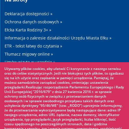
Deklaracja dostępności »
Ochrona danych osobowych »
Ełcka Karta Rodziny 3+ »
Informacja o zakresie działalności Urzędu Miasta Ełku »
ETR - tekst łatwy do czytania »
Tłumacz migowy online »
Umów wizytę w urzędzie »
Używamy plików cookies, aby ułatwić Ci korzystanie z naszego serwisu
Drogi »
oraz do celów statystycznych. Jeśli nie blokujesz tych plików, to zgadzasz
się na ich użycie oraz zapisanie w pamięci urządzenia. Pamiętaj, że
możesz samodzielnie zarządzać cookies, zmieniając ustawienia
Warto zobaczyć
przeglądarki.Realizując rozporządzenie Parlamentu Europejskiego i Rady
Unii Europejskiej "2016/679" z dnia 27 kwietnia 2016 r. w sprawie
ochrony osób fizycznych w związku z przetwarzaniem danych
Park linowy »
osobowych i w sprawie swobodnego przepływu takich danych oraz
uchylenia dyrektywy "95/46/WE" (tzw. „RODO”) uprzejmie informujemy,
Park Wodny »
że do przetwarzania wykorzystywane będą następujące dane: adres IP
Lodowisko »
twojego urządzenia, adres URL żądania, nazwa domeny, identyfikator
urządzenia, typ przeglądarki, język przeglądarki, liczba kliknięć, ilość
KINOECK »
czasu spędzonego na poszczególnych stronach, data i godzina
korzystania z serwisu, typ i wersja systemu operacyjnego, rozdzielczość