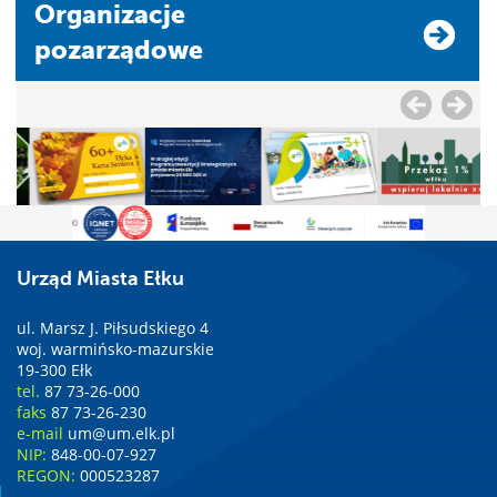
Organizacje
pozarządowe
Urząd Miasta Ełku
ul. Marsz J. Piłsudskiego 4
woj. warmińsko-mazurskie
19-300 Ełk
tel.
87 73-26-000
faks
87 73-26-230
e-mail
um@um.elk.pl
NIP:
848-00-07-927
REGON:
000523287