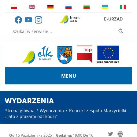
E-URZĄD
MENU
WYDARZENIA
Strona główna
/
Wydarzenia
/
Koncert zespołu Marzycielki
„Lato z ptakami odchodzi”
Od
16 Października 2025 |
Godzina:
19:00
Do
16