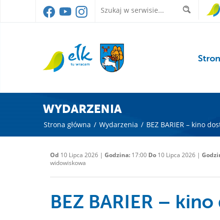
Stro
WYDARZENIA
Strona główna
/
Wydarzenia
/
BEZ BARIER – kino dos
Od
10 Lipca 2026 |
Godzina:
17:00
Do
10 Lipca 2026 |
Godzi
widowiskowa
BEZ BARIER – kino 