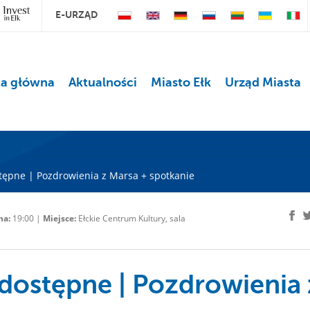
E-URZĄD
na główna
Aktualności
Miasto Ełk
Urząd Miasta
tępne | Pozdrowienia z Marsa + spotkanie
na:
19:00 |
Miejsce:
Ełckie Centrum Kultury, sala
dostępne | Pozdrowienia 