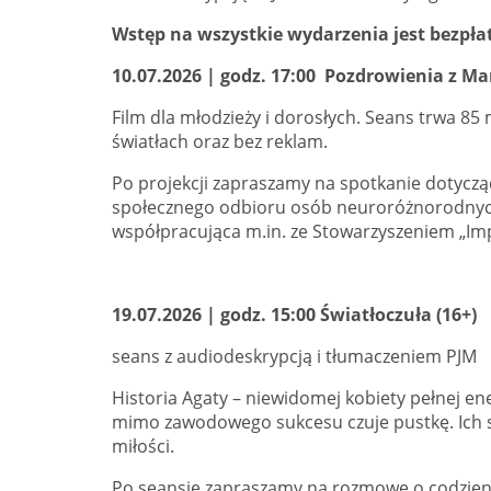
Wstęp na wszystkie wydarzenia jest bezpła
10.07.2026 | godz. 17:00 Pozdrowienia z Mar
Film dla młodzieży i dorosłych. Seans trwa 8
światłach oraz bez reklam.
Po projekcji zapraszamy na spotkanie dotycz
społecznego odbioru osób neuroróżnorodnych.
współpracująca m.in. ze Stowarzyszeniem „Imp
19.07.2026 | godz. 15:00 Światłoczuła (16+)
seans z audiodeskrypcją i tłumaczeniem PJM
Historia Agaty – niewidomej kobiety pełnej ene
mimo zawodowego sukcesu czuje pustkę. Ich sp
miłości.
Po seansie zapraszamy na rozmowę o codzien