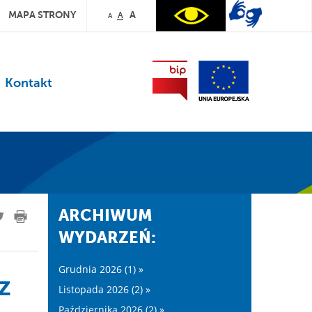
MAPA STRONY
A
A
A
Kontakt
ARCHIWUM
WYDARZEŃ:
Grudnia 2026 (1) »
z
Listopada 2026 (2) »
Października 2026 (2) »