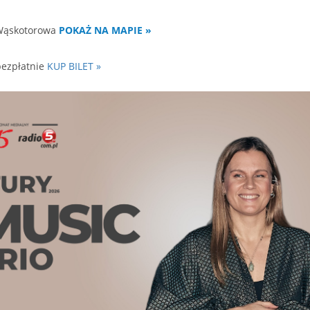
 Wąskotorowa
POKAŻ NA MAPIE »
 bezpłatnie
KUP BILET »