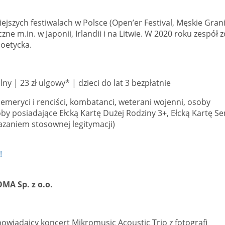
jszych festiwalach w Polsce (Open’er Festival, Męskie Grani
e m.in. w Japonii, Irlandii i na Litwie. W 2020 roku zespół z
oetycka.
ny | 23 zł ulgowy* | dzieci do lat 3 bezpłatnie
 emeryci i renciści, kombatanci, weterani wojenni, osoby
soby posiadające Ełcką Kartę Dużej Rodziny 3+, Ełcką Kartę Se
azaniem stosownej legitymacji)
!
OMA Sp. z o.o.