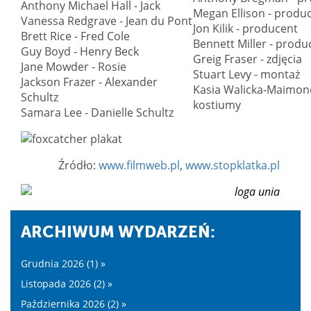
Anthony Michael Hall - Jack
Megan Ellison - produ
Vanessa Redgrave - Jean du Pont
Jon Kilik - producent
Brett Rice - Fred Cole
Bennett Miller - produ
Guy Boyd - Henry Beck
Greig Fraser - zdjęcia
Jane Mowder - Rosie
Stuart Levy - montaż
Jackson Frazer - Alexander
Kasia Walicka-Maimone
Schultz
kostiumy
Samara Lee - Danielle Schultz
Źródło:
www.filmweb.pl
,
www.stopklatka.pl
ARCHIWUM WYDARZEŃ:
Grudnia 2026 (1) »
Listopada 2026 (2) »
Października 2026 (2) »