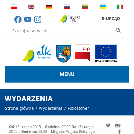
E-URZĄD
MENU
WYDARZENIA
Strona główna
/
Wydarzenia
/
Foxcatcher
Od
13 Lutego 2015 |
Godzina:
00:00
Do
15 Lutego
2015 |
Godzina:
00:00 |
Miejsce:
Wojska Polskiego