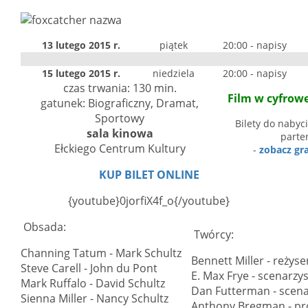
13 lutego 2015 r.
piątek
20:00 - napisy
15 lutego 2015 r.
niedziela
20:00 - napisy
czas trwania: 130 min.
Film w cyfrowe
gatunek: Biograficzny, Dramat,
Sportowy
Bilety do nabyc
sala kinowa
parte
Ełckiego Centrum Kultury
-
zobacz gra
KUP BILET ONLINE
{youtube}0jorfiX4f_o{/youtube}
Obsada:
Twórcy:
Channing Tatum - Mark Schultz
Bennett Miller - reżyse
Steve Carell - John du Pont
E. Max Frye - scenarzy
Mark Ruffalo - David Schultz
Dan Futterman - scena
Sienna Miller - Nancy Schultz
Anthony Bregman - p