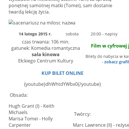
ponętnej samotnej matki (Tomei), sam dostanie
twardą lekcję życia.
14 lutego 2015 r.
sobota
20:00 - napisy
czas trwania: 106 min.
Film w cyfrowej 
gatunek: Komedia romantyczna
sala kinowa
Bilety do nabycia w ka
Ełckiego Centrum Kultury
-
zobacz grafi
KUP BILET ONLINE
{youtube}dhWhtdYWbx0{/youtube}
Obsada:
Hugh Grant (I) - Keith
Michaels
Twórcy:
Marisa Tomei - Holly
Carpenter
Marc Lawrence (II) - reżys