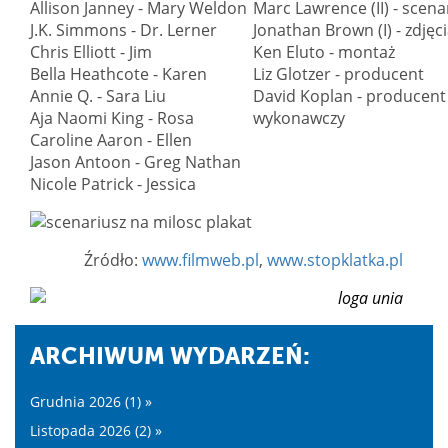
Allison Janney - Mary Weldon
Marc Lawrence (II) - scena
J.K. Simmons - Dr. Lerner
Jonathan Brown (I) - zdjęc
Chris Elliott - Jim
Ken Eluto - montaż
Bella Heathcote - Karen
Liz Glotzer - producent
Annie Q. - Sara Liu
David Koplan - producent
Aja Naomi King - Rosa
wykonawczy
Caroline Aaron - Ellen
Jason Antoon - Greg Nathan
Nicole Patrick - Jessica
Źródło:
www.filmweb.pl
,
www.stopklatka.pl
ARCHIWUM WYDARZEŃ:
Grudnia 2026 (1) »
Listopada 2026 (2) »