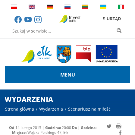
E-URZĄD
MENU
WYDARZENIA
Strona główna
/
Wydarzenia
/
Scenariusz na miłość
Od
14 Lutego 2015 |
Godzina:
20:00
Do
|
Godzina:
|
Miejsce:
Wojska Polskiego 47, Ełk