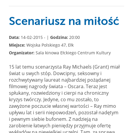
Scenariusz na miłość
Data:
14-02-2015 - |
Godzina:
20:00
Miejsce:
Wojska Polskiego 47, Ełk
Organizator:
Sala kinowa Ełckiego Centrum Kultury
15 lat temu scenarzysta Ray Michaels (Grant) miał
świat u swych stóp. Dowcipny, seksowny i
rozchwytywany laureat najbardziej pożądanej
filmowej nagrody świata – Oscara. Teraz jest
spłukany, rozwiedziony i cierpi na chroniczny
kryzys twórczy. Jedyne, co mu zostało, to
zawyżone poczucie własnej wartości – Ray mimo
upływu lat i serii niepowodzeń, pozostał nadętym
i pewnym siebie bufonem. Z nadzieją na
zarobienie łatwych pieniędzy przyjmuje ofertę
wykładów na niewielkiej uczelni. Tam, za sprawą