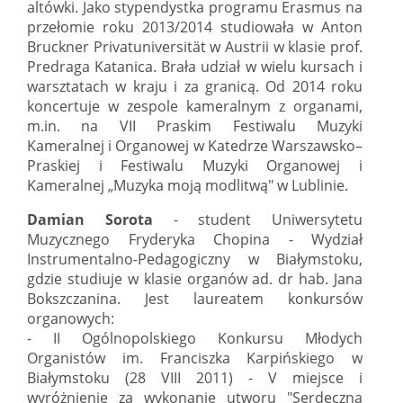
altówki. Jako stypendystka programu Erasmus na
przełomie roku 2013/2014 studiowała w Anton
Bruckner Privatuniversität w Austrii w klasie prof.
Predraga Katanica. Brała udział w wielu kursach i
warsztatach w kraju i za granicą. Od 2014 roku
koncertuje w zespole kameralnym z organami,
m.in. na VII Praskim Festiwalu Muzyki
Kameralnej i Organowej w Katedrze Warszawsko–
Praskiej i Festiwalu Muzyki Organowej i
Kameralnej „Muzyka moją modlitwą" w Lublinie.
Damian Sorota
- student Uniwersytetu
Muzycznego Fryderyka Chopina - Wydział
Instrumentalno-Pedagogiczny w Białymstoku,
gdzie studiuje w klasie organów ad. dr hab. Jana
Bokszczanina. Jest laureatem konkursów
organowych:
- II Ogólnopolskiego Konkursu Młodych
Organistów im. Franciszka Karpińskiego w
Białymstoku (28 VIII 2011) - V miejsce i
wyróżnienie za wykonanie utworu "Serdeczna