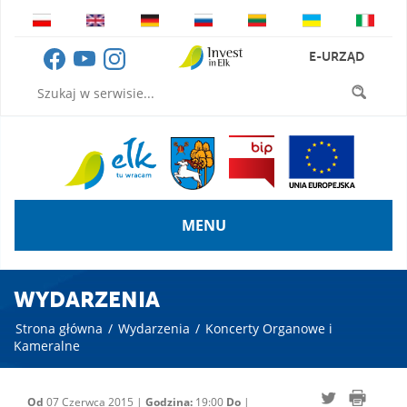
E-URZĄD
MENU
WYDARZENIA
Strona główna
/
Wydarzenia
/
Koncerty Organowe i
Kameralne
Od
07 Czerwca 2015 |
Godzina:
19:00
Do
|