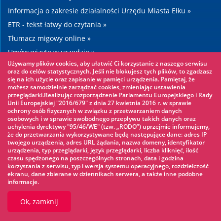
Informacja o zakresie działalności Urzędu Miasta Ełku »
ETR - tekst łatwy do czytania »
Tłumacz migowy online »
Umów wizytę w urzędzie »
Używamy plików cookies, aby ułatwić Ci korzystanie z naszego serwisu
Drogi »
oraz do celów statystycznych. Jeśli nie blokujesz tych plików, to zgadzasz
się na ich użycie oraz zapisanie w pamięci urządzenia. Pamiętaj, że
możesz samodzielnie zarządzać cookies, zmieniając ustawienia
Warto zobaczyć
przeglądarki.Realizując rozporządzenie Parlamentu Europejskiego i Rady
Unii Europejskiej "2016/679" z dnia 27 kwietnia 2016 r. w sprawie
ochrony osób fizycznych w związku z przetwarzaniem danych
Park linowy »
osobowych i w sprawie swobodnego przepływu takich danych oraz
uchylenia dyrektywy "95/46/WE" (tzw. „RODO”) uprzejmie informujemy,
Park Wodny »
że do przetwarzania wykorzystywane będą następujące dane: adres IP
Lodowisko »
twojego urządzenia, adres URL żądania, nazwa domeny, identyfikator
urządzenia, typ przeglądarki, język przeglądarki, liczba kliknięć, ilość
KINOECK »
czasu spędzonego na poszczególnych stronach, data i godzina
korzystania z serwisu, typ i wersja systemu operacyjnego, rozdzielczość
Muzeum »
ekranu, dane zbierane w dziennikach serwera, a także inne podobne
informacje.
Ok, zamknij
© 2026 UM Ełk