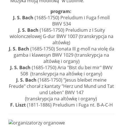
"Muzyka moją modlitwą" w Lublinie.
program:
J. S. Bach
(1685-1750) Preludium i Fuga f-moll
BWV 534
J. S. Bach
(1685-1750) Preludium z I Suity
wiolonczelowej G-dur BWV 1007 (transkrypcja na
altówkę)
J. S. Bach
(1685-1750) Sonata III g-moll na violę da
gamba i klawesyn BWV 1029 (transkrypcja na
altówkę i organy)
J. S. Bach
(1685-1750) Aria "Bist du bei mir" BWV
508 (transkrypcja na altówkę i organy)
J. S. Bach
(1685-1750) “Jesus bleibet meine
Freude" chorał z kantaty "Herz und Mund und Tat
und Leben" BWV 147
(transkrypcja na altówkę i organy)
F. Liszt
(1811-1886) Preludium i Fuga nt. B-A-C-H