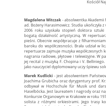
Kościół Na
Magdalena Witczak
- absolwentka Akademii 
ad. Bożeny Harasimowicz. Studia ukończyła z 
2006 roku uzyskała stopień doktora sztuki 
bogatą działalność artystyczną. W repertua
pieśni. Obecnie współpracuje z filharmoniami
baroku do współczesności. Brała udział w lic
repertuarze zajmuje muzyka współczesnych 
nagrania radiowe, płytowe i telewizyjne. W p
jej recital z muzyką F. Chopina i V. Bellinie
jako nauczyciel dyplomowany uczy śpiewu solow
Marek Kudlicki
- jest absolwentem Państwow
Joachima Grubicha oraz dyrygentury prof. Krz
odbywał w Hochschule für Musik und darst
Haselböcka. Jest laureatem I nagrody oraz na
Konkursie Organowym w Krakowie w roku 1973. 
solista z różnymi orkiestrami. Jego trasy 