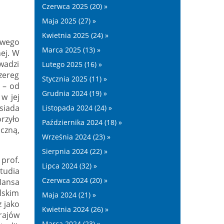
Czerwca 2025 (20) »
Maja 2025 (27) »
Kwietnia 2025 (24) »
owego
Marca 2025 (13) »
ej. W
wadzi
Lutego 2025 (16) »
zereg
Stycznia 2025 (11) »
 – od
Grudnia 2024 (19) »
w jej
siada
Listopada 2024 (24) »
rzyło
Października 2024 (18) »
iczną,
Września 2024 (23) »
Sierpnia 2024 (22) »
prof.
Lipca 2024 (32) »
tudia
Czerwca 2024 (20) »
Hansa
lskim
Maja 2024 (21) »
 jako
Kwietnia 2024 (26) »
rajów
Marca 2024 (23) »