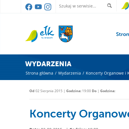
Stro
WYDARZENIA
Strona główna
/
Wydarzenia
/
Koncerty Organowe i 
Od
02 Sierpnia 2015 |
Godzina:
19:00
Do
|
Godzina:
Koncerty Organowe