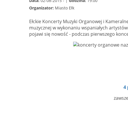
Data:
02-08-2015 - |
Godzina:
19:00
Organizator:
Miasto Ełk
Ełckie Koncerty Muzyki Organowej i Kameralnej
muzycznej w wykonaniu wspaniałych artystów
pojawi się nowość - podczas pierwszego konc
4 
zawsze