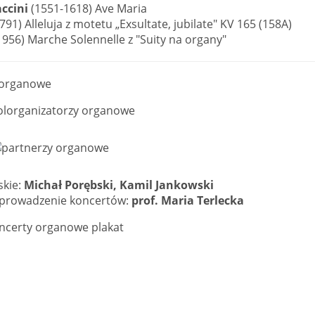
accini
(1551-1618) Ave Maria
91) Alleluja z motetu „Exsultate, jubilate" KV 165 (158A)
956) Marche Solennelle z "Suity na organy"
skie:
Michał Porębski, Kamil Jankowski
i prowadzenie koncertów:
prof. Maria Terlecka