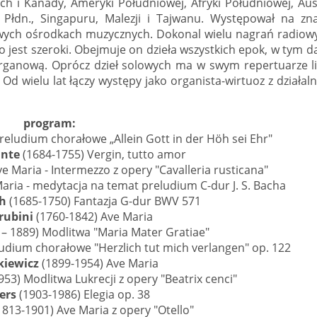
 i Kanady, Ameryki Południowej, Afryki Południowej, Austr
i Płdn., Singapuru, Malezji i Tajwanu. Występował na zn
wych ośrodkach muzycznych. Dokonal wielu nagrań radiow
go jest szeroki. Obejmuje on dzieła wszystkich epok, w tym 
rganową. Oprócz dzieł solowych ma w swym repertuarze li
Od wielu lat łączy występy jako organista-wirtuoz z działal
program:
reludium chorałowe „Allein Gott in der Höh sei Ehr"
ante
(1684-1755) Vergin, tutto amor
e Maria - Intermezzo z opery "Cavalleria rusticana"
aria - medytacja na temat preludium C-dur J. S. Bacha
ch
(1685-1750) Fantazja G-dur BWV 571
rubini
(1760-1842) Ave Maria
– 1889) Modlitwa "Maria Mater Gratiae"
udium chorałowe "Herzlich tut mich verlangen" op. 122
kiewicz
(1899-1954) Ave Maria
53) Modlitwa Lukrecji z opery "Beatrix cenci"
ers
(1903-1986) Elegia op. 38
1813-1901) Ave Maria z opery "Otello"