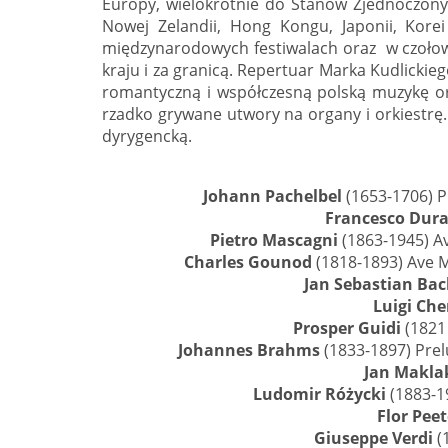
Europy, wielokrotnie do Stanów Zjednoczonych
Nowej Zelandii, Hong Kongu, Japonii, Kore
międzynarodowych festiwalach oraz w czoło
kraju i za granicą. Repertuar Marka Kudlickie
romantyczną i współczesną polską muzykę o
rzadko grywane utwory na organy i orkiestrę. 
dyrygencką.
Johann Pachelbel
(1653-1706) P
Francesco Dur
Pietro Mascagni
(1863-1945) Av
Charles Gounod
(1818-1893) Ave M
Jan Sebastian Ba
Luigi Che
Prosper Guidi
(1821 
Johannes Brahms
(1833-1897) Prel
Jan Makla
Ludomir Różycki
(1883-19
Flor Peet
Giuseppe Verdi
(