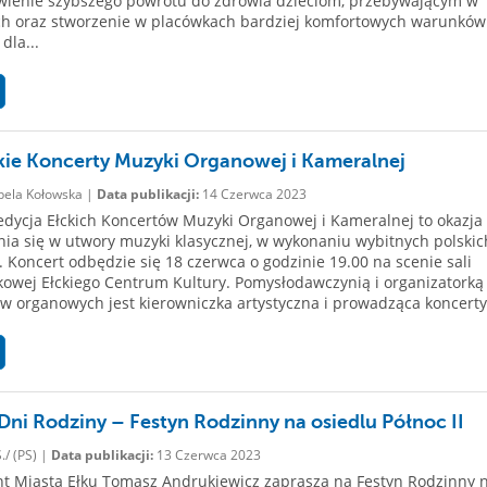
twienie szybszego powrotu do zdrowia dzieciom, przebywającym w
ch oraz stworzenie w placówkach bardziej komfortowych warunków
dla...
kie Koncerty Muzyki Organowej i Kameralnej
bela Kołowska |
Data publikacji:
14 Czerwca 2023
edycja Ełckich Koncertów Muzyki Organowej i Kameralnej to okazja
ia się w utwory muzyki klasycznej, w wykonaniu wybitnych polskic
. Koncert odbędzie się 18 czerwca o godzinie 19.00 na scenie sali
owej Ełckiego Centrum Kultury. Pomysłodawczynią i organizatorką 
w organowych jest kierowniczka artystyczna i prowadząca koncerty 
 Dni Rodziny – Festyn Rodzinny na osiedlu Północ II
./ (PS) |
Data publikacji:
13 Czerwca 2023
t Miasta Ełku Tomasz Andrukiewicz zaprasza na Festyn Rodzinny 