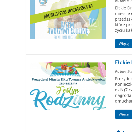
Autor:
M.S
Ełckie D
mieście 
przedszk
które pr
życiu ka
Więcej
Ełckie
Autor:
J.K.
Prezyden
Konieczk
dziś (7 
nagrodam
dmuchańc
Więcej