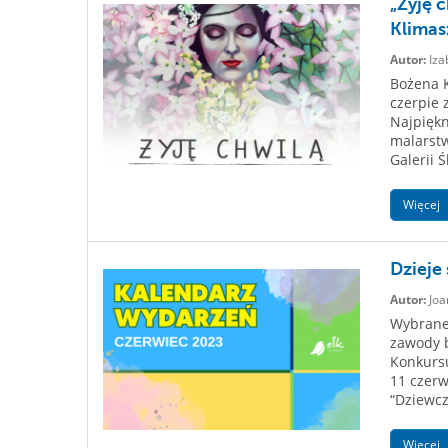
„Żyję 
Klimas
Autor:
Iza
Bożena K
czerpie 
Najpiękn
malarstw
Galerii 
Więcej
Dzieje
Autor:
Joa
Wybrane 
zawody b
Konkurs
11 czerw
“Dziewcz
Więcej