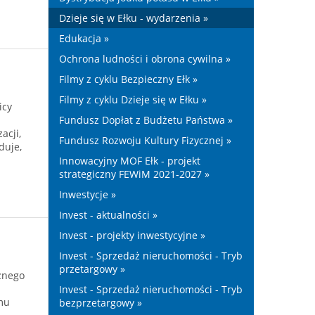
Dzieje się w Ełku - wydarzenia »
Edukacja »
Ochrona ludności i obrona cywilna »
Filmy z cyklu Bezpieczny Ełk »
Filmy z cyklu Dzieje się w Ełku »
icy
Fundusz Dopłat z Budżetu Państwa »
acji,
Fundusz Rozwoju Kultury Fizycznej »
duje,
Innowacyjny MOF Ełk - projekt
strategiczny FEWiM 2021-2027 »
Inwestycje »
Invest - aktualności »
Invest - projekty inwestycyjne »
Invest - Sprzedaż nieruchomości - Tryb
przetargowy »
znego
Invest - Sprzedaż nieruchomości - Tryb
mu
bezprzetargowy »