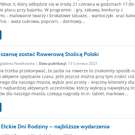
Północ II, który odbędzie się w środę 21 czerwca w godzinach 17.00
ie placu przy bajorku. W programie: - gry, zabawy, konkursy z
i, - malowanie twarzy i brokatowe tatuaże, - warkoczyki oraz balon
e, - wata cukrowa, popcorn, - darmowy...
 szansę zostać Rowerową Stolicą Polski
dalena Nowikowska |
Data publikacji:
13 Czerwca 2023
ie trzeba przekonywać, że jazda na rowerze to znakomity sposób n
 aktywne spędzanie czasu. Jeśli jeszcze można przy tym zrobić coś
nego dla naszego miasta, wybór jest prosty – kręcimy kilometry dla
h najbardziej aktywnych uczestników, którzy wykręcą największą li
ów dla naszego miasta, czekają nagrody m.in. tablet, markowe...
 Ełckie Dni Rodziny – najbliższe wydarzenia