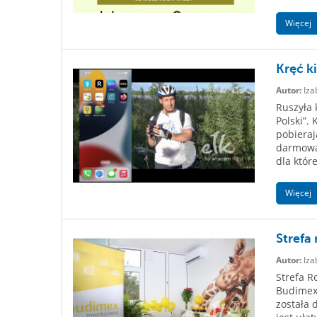
Więcej
Kręć k
Autor:
Iza
Ruszyła 
Polski”.
pobieraj
darmową 
dla któr
Więcej
Strefa
Autor:
Iza
Strefa R
Budimex 
została 