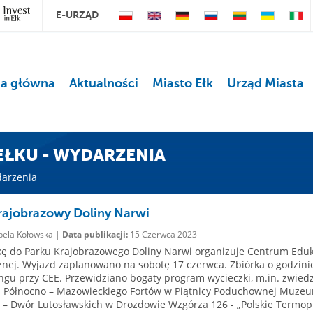
E-URZĄD
na główna
Aktualności
Miasto Ełk
Urząd Miasta
 EŁKU - WYDARZENIA
darzenia
rajobrazowy Doliny Narwi
bela Kołowska |
Data publikacji:
15 Czerwca 2023
ę do Parku Krajobrazowego Doliny Narwi organizuje Centrum Eduk
znej. Wyjazd zaplanowano na sobotę 17 czerwca. Zbiórka o godzini
ngu przy CEE. Przewidziano bogaty program wycieczki, m.in. zwied
Północno – Mazowieckiego Fortów w Piątnicy Poduchownej Muze
 – Dwór Lutosławskich w Drozdowie Wzgórza 126 - „Polskie Termopil