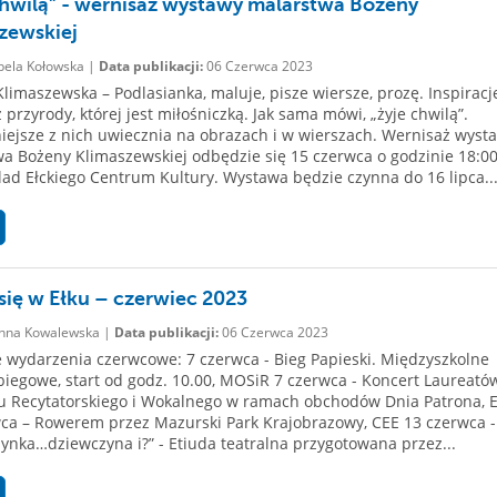
chwilą” - wernisaż wystawy malarstwa Bożeny
zewskiej
bela Kołowska |
Data publikacji:
06 Czerwca 2023
limaszewska – Podlasianka, maluje, pisze wiersze, prozę. Inspiracj
z przyrody, której jest miłośniczką. Jak sama mówi, „żyje chwilą”.
iejsze z nich uwiecznia na obrazach i w wierszach. Wernisaż wyst
a Bożeny Klimaszewskiej odbędzie się 15 czerwca o godzinie 18:0
Ślad Ełckiego Centrum Kultury. Wystawa będzie czynna do 16 lipca..
 się w Ełku – czerwiec 2023
nna Kowalewska |
Data publikacji:
06 Czerwca 2023
wydarzenia czerwcowe: 7 czerwca - Bieg Papieski. Międzyszkolne
iegowe, start od godz. 10.00, MOSiR 7 czerwca - Koncert Laureató
u Recytatorskiego i Wokalnego w ramach obchodów Dnia Patrona, 
ca – Rowerem przez Mazurski Park Krajobrazowy, CEE 13 czerwca -
ynka…dziewczyna i?” - Etiuda teatralna przygotowana przez...