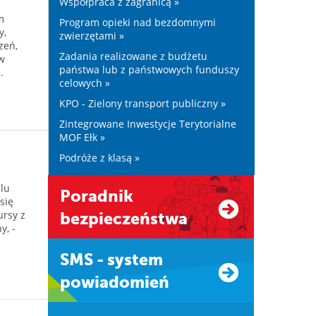
Współpraca z zagranicą »
m
Program opieki nad bezdomnymi
y,
zwierzętami »
zeń,
Zadania realizowane z budżetu
w
państwa lub z państwowych funduszy
.
celowych »
KPO - Zielony transport publiczny »
Zintegrowane Inwestycje Terytorialne
MOF Ełk »
Podróże z klasą »
lu
Poradnik
się
ursy z
bezpieczeństwa
y, -
SMS - system
powiadomień