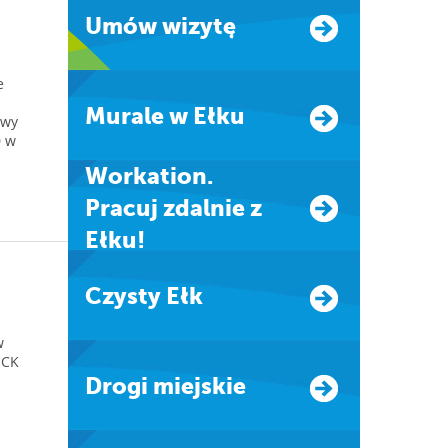
Umów wizytę
e
Murale w Ełku
awy
0 w
.
Workation.
Pracuj zdalnie z
Ełku!
Czysty Ełk
w
ECK
Drogi miejskie