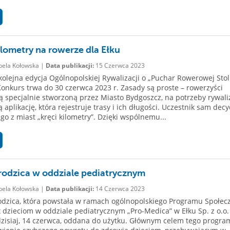
ilometry na rowerze dla Ełku
bela Kołowska |
Data publikacji:
15 Czerwca 2023
kolejna edycja Ogólnopolskiej Rywalizacji o „Puchar Rowerowej Stol
 Konkurs trwa do 30 czerwca 2023 r. Zasady są proste – rowerzyści
ą specjalnie stworzoną przez Miasto Bydgoszcz, na potrzeby rywaliz
aplikację, która rejestruje trasy i ich długości. Uczestnik sam decy
ego z miast „kręci kilometry”. Dzięki wspólnemu...
 rodzica w oddziale pediatrycznym
bela Kołowska |
Data publikacji:
14 Czerwca 2023
odzica, która powstała w ramach ogólnopolskiego Programu Społec
dzieciom w oddziale pediatrycznym „Pro-Medica” w Ełku Sp. z o.o.
dzisiaj, 14 czerwca, oddana do użytku. Głównym celem tego progra