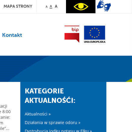
MAPA STRONY
A
A
A
Kontakt
KATEGORIE
AKTUALNOŚĆI:
acji
e 8:00
Aktualności »
zanie:
Działania w sprawie odoru »
um
e”...
Dystrybucja jodku potasu w Ełku »