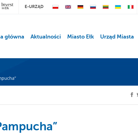
E-URZĄD
na główna
Aktualności
Miasto Ełk
Urząd Miasta
mpucha”
 Pampucha”