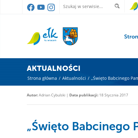
Stro
AKTUALNOŚCI
Strona główna
/
Aktualności
/
„Święto Babcinego Pa
Autor:
Adrian Cybulski |
Data publikacji:
18 Stycznia 2017
„Święto Babcinego