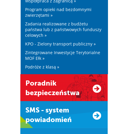
Współpraca z zagranicą »
Program opieki nad bezdomnymi
zwierzętami »
Zadania realizowane z budżetu
państwa lub z państwowych funduszy
celowych »
KPO - Zielony transport publiczny »
Zintegrowane Inwestycje Terytorialne
MOF Ełk »
Podróże z klasą »
Poradnik
bezpieczeństwa
SMS - system
powiadomień