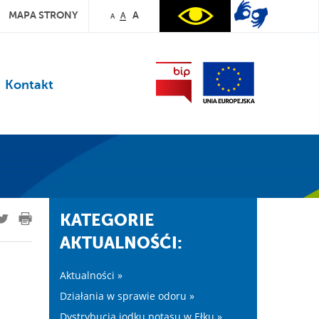
MAPA STRONY
A
A
A
Kontakt
KATEGORIE
AKTUALNOŚĆI:
Aktualności »
Działania w sprawie odoru »
Dystrybucja jodku potasu w Ełku »