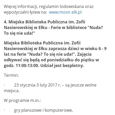
Więcej informacji, regulamin lodowiskana oraz
wypożyczalni łyżew na:
www.mosir.elk.pl
4.
Miejska Biblioteka Publiczna im. Zofii
Nasierowskiej w Ełku
-
Ferie w bibliotece
"Nuda?
To się nie uda!"
Miejska Biblioteka Publiczna
im. Zofii
Nasierowskiej
w Ełku
zaprasza dzieci w wieku 6 - 9
lat na
ferie "Nuda? To się nie uda!".
Zajęcia
odbywać się będą od poniedziałku do piątku w
godz. 11:00-13:00.
Udział jest bezpłatny.
Termin:
· 23 stycznia-3 luty 2017 r. – są jeszcze wolne
miejsca.
W programie m.in.:
· gry planszowe i komputerowe,