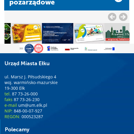
pozarządowe
Urząd Miasta Ełku
ul. Marsz J. Piłsudskiego 4
woj. warmińsko-mazurskie
19-300 Ełk
tel.
87 73-26-000
faks
87 73-26-230
e-mail
um@um.elk.pl
NIP:
848-00-07-927
REGON:
000523287
Polecamy