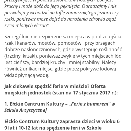
kruchy i może dość do jego pęknięcia. Odradzajmy i nie
pozwalajmy wchodzić na taflę zamarzniętego jeziora czy
rzeki, ponieważ może dojść do narażenia zdrowia bądź
życia młodych ełczan
”
.
Szczególnie niebezpieczne są miejsca w pobliżu ujścia
rzek i kanałów, mostów, pomostów i przy brzegach
dobrze nasłonecznionych, gdzie występuje roślinność
(trzciny, krzaki), ponieważ zwykle w tych miejscach lód
jest cieńszy, bardziej kruchy i mniej stabilny. Należy
również unikać miejsc, gdzie przez pokrywę lodową
widać płynącą wodę.
Jak ciekawie spędzić ferie w mieście? Oferta
miejskich jednostek (stan na 17 stycznia 2017 r.):
1.
Ełckie Centrum Kultury –
„
Ferie z humorem
” w
Szkole Artystycznej
Ełckie Centrum Kultury zaprasza
dzieci
w wieku 6-
9 lat i 10-12 lat
na spędzenie ferii w Szkole