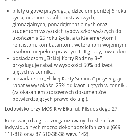
bilety ulgowe przysługują dzieciom poniżej 6 roku
życia, uczniom szkół podstawowych,
gimnazjalnych, ponadgimnazjalnych oraz
studentom wszystkich typów szkół wyższych do
ukończenia 25 roku życia, a także emerytom i
rencistom, kombatantom, weteranom wojennym,
osobom niepełnosprawnym I i II grupy, inwalidom,
posiadaczom „Ełckiej Karty Rodziny 3+”
przysługuje rabat w wysokości 50% od kwot
ujętych w cenniku,
posiadaczom „Ełckiej Karty Seniora” przysługuje
rabat w wysokości 25% od kwot ujętych w cenniku
(za okazaniem stosownych dokumentów
potwierdzających prawo do ulgi).
Lodowisko przy MOSiR w Ełku, ul. Piłsudskiego 27.
Rezerwacji dla grup zorganizowanych i klientów
indywidualnych można dokonać telefonicznie (669-
111-818 oraz 87 610-38-38 wew. 142).