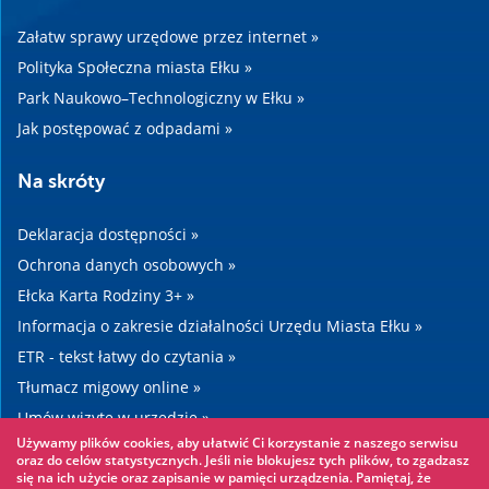
Załatw sprawy urzędowe przez internet »
Polityka Społeczna miasta Ełku »
Park Naukowo–Technologiczny w Ełku »
Jak postępować z odpadami »
Na skróty
Deklaracja dostępności »
Ochrona danych osobowych »
Ełcka Karta Rodziny 3+ »
Informacja o zakresie działalności Urzędu Miasta Ełku »
ETR - tekst łatwy do czytania »
Tłumacz migowy online »
Umów wizytę w urzędzie »
Używamy plików cookies, aby ułatwić Ci korzystanie z naszego serwisu
Drogi »
oraz do celów statystycznych. Jeśli nie blokujesz tych plików, to zgadzasz
się na ich użycie oraz zapisanie w pamięci urządzenia. Pamiętaj, że