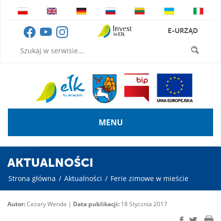
E-URZĄD
MENU
AKTUALNOŚCI
Strona główna
/
Aktualności
/
Ferie zimowe w mieście
Autor:
Cezary Wenda |
Data publikacji:
18 Stycznia 2017