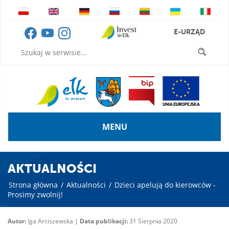
E-URZĄD
MENU
AKTUALNOŚCI
Strona główna
/
Aktualności
/
Dzieci apelują do kierowców -
Prosimy zwolnij!
Autor:
Iga Arciszewska |
Data publikacji:
31 Sierpnia 2020