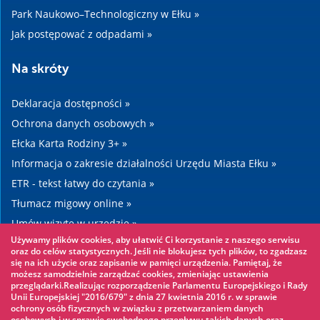
Park Naukowo–Technologiczny w Ełku »
Jak postępować z odpadami »
Na skróty
Deklaracja dostępności »
Ochrona danych osobowych »
Ełcka Karta Rodziny 3+ »
Informacja o zakresie działalności Urzędu Miasta Ełku »
ETR - tekst łatwy do czytania »
Tłumacz migowy online »
Umów wizytę w urzędzie »
Używamy plików cookies, aby ułatwić Ci korzystanie z naszego serwisu
Drogi »
oraz do celów statystycznych. Jeśli nie blokujesz tych plików, to zgadzasz
się na ich użycie oraz zapisanie w pamięci urządzenia. Pamiętaj, że
możesz samodzielnie zarządzać cookies, zmieniając ustawienia
Warto zobaczyć
przeglądarki.Realizując rozporządzenie Parlamentu Europejskiego i Rady
Unii Europejskiej "2016/679" z dnia 27 kwietnia 2016 r. w sprawie
ochrony osób fizycznych w związku z przetwarzaniem danych
Park linowy »
osobowych i w sprawie swobodnego przepływu takich danych oraz