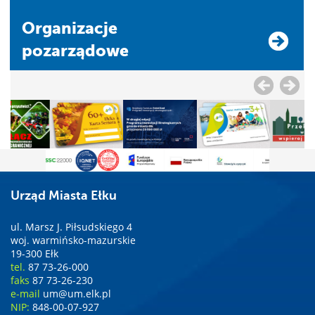
Organizacje
pozarządowe
Urząd Miasta Ełku
ul. Marsz J. Piłsudskiego 4
woj. warmińsko-mazurskie
19-300 Ełk
tel.
87 73-26-000
faks
87 73-26-230
e-mail
um@um.elk.pl
NIP:
848-00-07-927