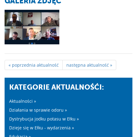
GALERIA ZDJĘĆ
« poprzednia aktualność
następna aktualność »
KATEGORIE AKTUALNOŚĆI:
Aktualności »
Działania w sprawie odoru »
Dystrybucja jodku potasu w Ełku »
Dzieje się w Ełku - wydarzenia »
Edukacja »