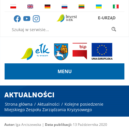
E-URZĄD
MENU
AKTUALNOŚCI
Strona główna
/
Aktualności
/
Kolejne posiedzenie
Miejskiego Zespołu Zarządzania Kryzysowego
Autor:
Iga Arciszewska |
Data publikacji:
13 Października 2020