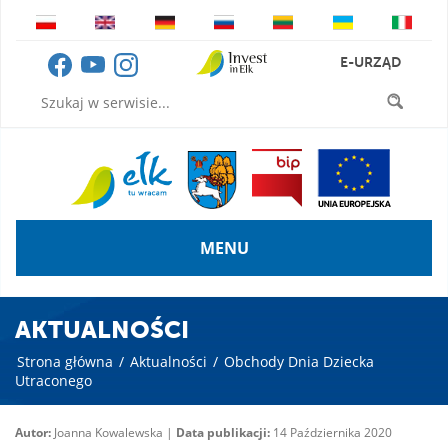
E-URZĄD
MENU
AKTUALNOŚCI
Strona główna
/
Aktualności
/
Obchody Dnia Dziecka
Utraconego
Autor:
Joanna Kowalewska |
Data publikacji:
14 Października 2020