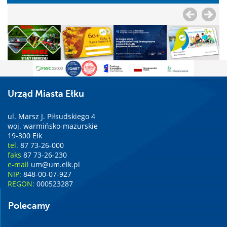
Urząd Miasta Ełku
ul. Marsz J. Piłsudskiego 4
woj. warmińsko-mazurskie
19-300 Ełk
tel.
87 73-26-000
faks
87 73-26-230
e-mail
um@um.elk.pl
NIP:
848-00-07-927
REGON:
000523287
Polecamy