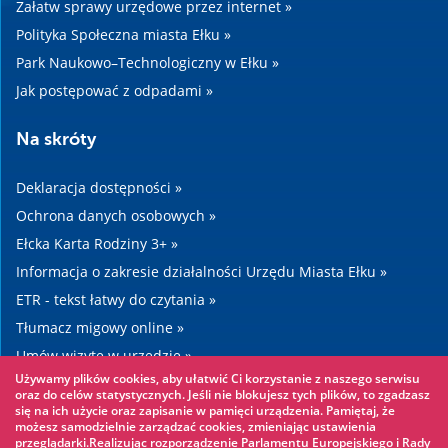
Załatw sprawy urzędowe przez internet »
Polityka Społeczna miasta Ełku »
Park Naukowo–Technologiczny w Ełku »
Jak postępować z odpadami »
Na skróty
Deklaracja dostępności »
Ochrona danych osobowych »
Ełcka Karta Rodziny 3+ »
Informacja o zakresie działalności Urzędu Miasta Ełku »
ETR - tekst łatwy do czytania »
Tłumacz migowy online »
Umów wizytę w urzędzie »
Używamy plików cookies, aby ułatwić Ci korzystanie z naszego serwisu
Drogi »
oraz do celów statystycznych. Jeśli nie blokujesz tych plików, to zgadzasz
się na ich użycie oraz zapisanie w pamięci urządzenia. Pamiętaj, że
możesz samodzielnie zarządzać cookies, zmieniając ustawienia
Warto zobaczyć
przeglądarki.Realizując rozporządzenie Parlamentu Europejskiego i Rady