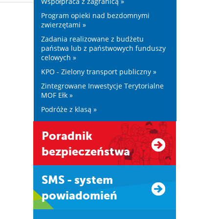
Współpraca z zagranicą »
Program opieki nad bezdomnymi
zwierzętami »
Zadania realizowane z budżetu
państwa lub z państwowych funduszy
celowych »
KPO - Zielony transport publiczny »
Zintegrowane Inwestycje Terytorialne
MOF Ełk »
Podróże z klasą »
Poradnik
bezpieczeństwa
SMS - system
powiadomień