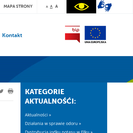
MAPA STRONY
A
A
A
Kontakt
KATEGORIE
AKTUALNOŚĆI:
Aktualności »
Działania w sprawie odoru »
Dystrybucja jodku potasu w Ełku »