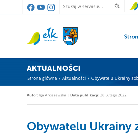
Stro
AKTUALNOŚCI
Strona główna
/
Aktualności
/
Obywatelu Ukrainy zob
Autor:
Iga Arciszewska |
Data publikacji:
28 Lutego 2022
Obywatelu Ukrainy z