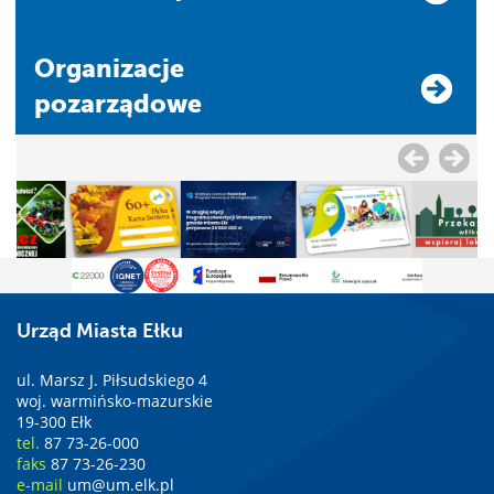
Organizacje
pozarządowe
Urząd Miasta Ełku
ul. Marsz J. Piłsudskiego 4
woj. warmińsko-mazurskie
19-300 Ełk
tel.
87 73-26-000
faks
87 73-26-230
e-mail
um@um.elk.pl