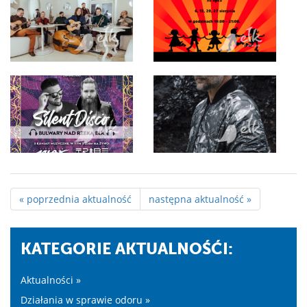
« poprzednia aktualność
następna aktualność »
KATEGORIE AKTUALNOŚĆI:
Aktualności »
Działania w sprawie odoru »