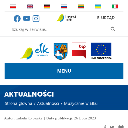
E-URZĄD
MENU
AKTUALNOŚCI
Strona główna
/
Aktualności
/
Muzycznie w Ełku
Autor:
Izabela Kołowska |
Data publikacji:
26 Lipca 2023