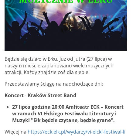
Będzie się działo w Ełku. Już od jutra (27 lipca) w
naszym mieście zaplanowano wiele muzycznych
atrakcji. Każdy znajdzie coś dla siebie.
Przedstawiamy ściągę na nadchodzące dni:
Koncert - Kraków Street Band
27 lipca godzina 20:00 Amfiteatr ECK – Koncert
w ramach VI Ełckiego Festiwalu Literatury i
Muzyki ''Ełk będzie czytane, będzie grane''.
Więcej na
https://eck.elk.pl/wydarzy/vi-elcki-festiwal-li