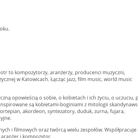
Roku.
iotr to kompozytorzy, aranżerzy, producenci muzyczni,
zycznej w Katowicach.
Łącząc jazz, film music, world music
ą opowieścią o sobie, o kobietach i ich życiu, o uczuciu, p
 inspirowane są kobietami-boginiami z mitologii skandynawsk
 fortepian, akordeon, syntezatory, duduk, zurna, fujara,
yjne.
lnych i filmowych oraz twórcą wielu zespołów.
Współpracuje 
a aranżer i kompozytor.