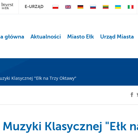
E-URZĄD
na główna
Aktualności
Miasto Ełk
Urząd Miasta
Muzyki Klasycznej "Ełk na Trzy Oktawy"
u Muzyki Klasycznej "Ełk n