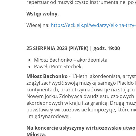
repertuar od muzyki czysto instrumentalnej po 
Wstęp wolny.
Więcej na:
https://eck.elk.pl/wydarzy/elk-na-trzy
25 SIERPNIA 2023 (PIĄTEK) | godz. 19:00
Miłosz Bachonko – akordeonista
Paweł i Piotr Stechek
Miłosz Bachonko -
13-letni akordeonista, artys
zdążył zachwycić swoją muzyką samego Placido D
kontynentach, oraz otrzymać owacje na stojąco w
Nowym Jorku. Zdobywca dwudziestu czołowych m
akordeonowych w kraju i za granicą. Drugą muzy
powstawały wirtuozowskie kompozycje, które nie
i międzynarodowej.
Na koncercie usłyszymy wirtuozowskie utwor
Miłosza.