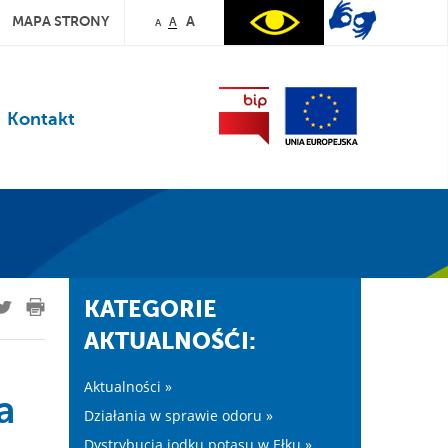
MAPA STRONY
A
A
A
Kontakt
KATEGORIE
AKTUALNOŚĆI:
Aktualności »
a
Działania w sprawie odoru »
Dystrybucja jodku potasu w Ełku »