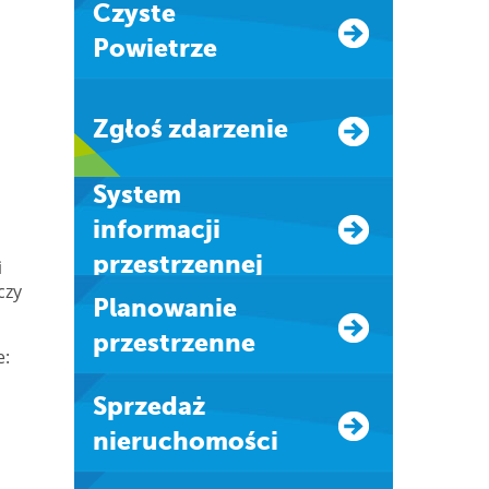
Czyste
Powietrze
Zgłoś zdarzenie
system
informacji
przestrzennej
i
czy
Planowanie
przestrzenne
e:
Sprzedaż
nieruchomości