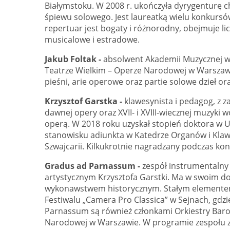
Białymstoku. W 2008 r. ukończyła dyrygenturę c
śpiewu solowego. Jest laureatką wielu konkursów
repertuar jest bogaty i różnorodny, obejmuje lic
musicalowe i estradowe.
Jakub Foltak -
absolwent Akademii Muzycznej w
Teatrze Wielkim – Operze Narodowej w Warszawie
pieśni, arie operowe oraz partie solowe dzieł or
Krzysztof Garstka -
klawesynista i pedagog, z 
dawnej opery oraz XVII- i XVIII-wiecznej muzyk
operą. W 2018 roku uzyskał stopień doktora w 
stanowisku adiunkta w Katedrze Organów i Kla
Szwajcarii. Kilkukrotnie nagradzany podczas k
Gradus ad Parnassum -
zespół instrumentalny
artystycznym Krzysztofa Garstki. Ma w swoim do
wykonawstwem historycznym. Stałym elementem 
Festiwalu „Camera Pro Classica” w Sejnach, gdzi
Parnassum są również członkami Orkiestry Bar
Narodowej w Warszawie. W programie zespołu zn