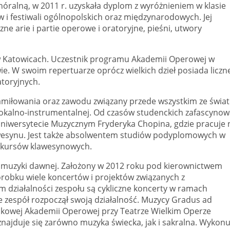
hóralną, w 2011 r. uzyskała dyplom z wyróżnieniem w klasie
 i festiwali ogólnopolskich oraz międzynarodowych. Jej
zne arie i partie operowe i oratoryjne, pieśni, utwory
 Katowicach. Uczestnik programu Akademii Operowej w
. W swoim repertuarze oprócz wielkich dzieł posiada liczn
atoryjnych.
zamiłowania oraz zawodu związany przede wszystkim ze świa
i wokalno-instrumentalnej. Od czasów studenckich zafascyno
Uniwersytecie Muzycznym Fryderyka Chopina, gdzie pracuje 
wesynu. Jest także absolwentem studiów podyplomowych w
onkursów klawesynowych.
 muzyki dawnej. Założony w 2012 roku pod kierownictwem
robku wiele koncertów i projektów związanych z
działalności zespołu są cykliczne koncerty w ramach
e zespół rozpoczął swoją działalność. Muzycy Gradus ad
okowej Akademii Operowej przy Teatrze Wielkim Operze
ajduje się zarówno muzyka świecka, jak i sakralna. Wykonu