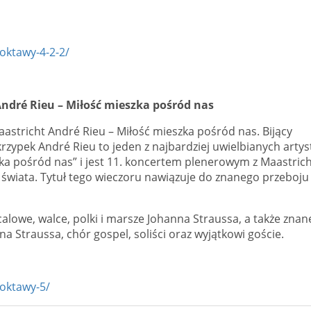
-oktawy-4-2-2/
 André Rieu – Miłość mieszka pośród nas
stricht André Rieu – Miłość mieszka pośród nas. Bijący
rzypek André Rieu to jeden z najbardziej uwielbianych arty
ka pośród nas” i jest 11. koncertem plenerowym z Maastrich
 świata. Tytuł tego wieczoru nawiązuje do znanego przeboju
lowe, walce, polki i marsze Johanna Straussa, a także znan
 Straussa, chór gospel, soliści oraz wyjątkowi goście.
-oktawy-5/