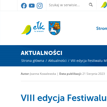
Stro
AKTUALNOŚCI
Strona główna
/
Aktualności
/
VIII edycja Festiwalu 
Autor:
Joanna Kowalewska |
Data publikacji:
21 Sierpnia 2023
VIII edycja Festiwal