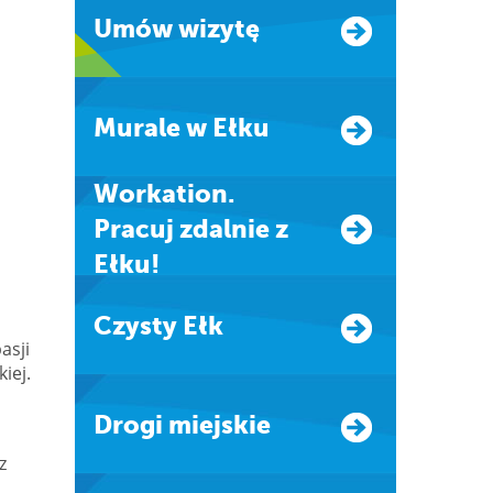
Umów wizytę
Murale w Ełku
Workation.
Pracuj zdalnie z
Ełku!
Czysty Ełk
asji
iej.
Drogi miejskie
z