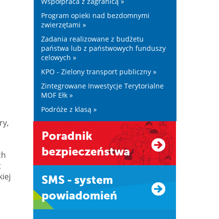
Współpraca z zagranicą »
Program opieki nad bezdomnymi
zwierzętami »
Zadania realizowane z budżetu
państwa lub z państwowych funduszy
celowych »
KPO - Zielony transport publiczny »
Zintegrowane Inwestycje Terytorialne
MOF Ełk »
Podróże z klasą »
ry,
Poradnik
bezpieczeństwa
ch
t
iej
SMS - system
powiadomień