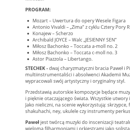
PROGRAM:
Mozart – Uwertura do opery Wesele Figara
Antonio Vivaldi – „Zima” z cyklu Cztery Pory 
Konajew – Scherzo
Archibald JOYCE – Walc „JESIENNY SEN”
Miłosz Bachonko – Toccata a-moll no. 2
Miłosz Bachonko – Toccata c-moll no. 3
Astor Piazzola – Libertango.
STECHEK -
dwaj charyzmatyczni bracia Paweł i P
multiinstrumentaliści i absolwenci Akademii Mu
wypracowali swój artystyczny i oryginalny styl.
Przedstawią autorskie kompozycje będące muzyczn
i pięknie otaczającego świata. Wszystkie utwory
Jako nieliczni, na scenie wykorzystują: skrzypce,
shakuhachi, ney, ukulele czy instrumenty perkus
Paweł
jest twórcą muzyki do inscenizacji teatra
wieloma filharmoniami i orkiestrami jako solist