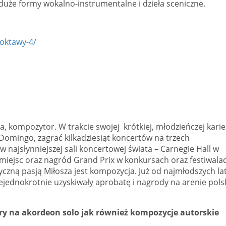
duże formy wokalno-instrumentalne i dzieła sceniczne.
-oktawy-4/
ta, kompozytor. W trakcie swojej krótkiej, młodzieńczej karie
omingo, zagrać kilkadziesiąt koncertów na trzech
 najsłynniejszej sali koncertowej świata – Carnegie Hall w
iejsc oraz nagród Grand Prix w konkursach oraz festiwala
czną pasją Miłosza jest kompozycja. Już od najmłodszych la
jednokrotnie uzyskiwały aprobatę i nagrody na arenie polsk
y na akordeon solo jak również kompozycje autorskie