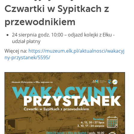
Czwartki w Sypitkach z
przewodnikiem
24 sierpnia godz. 10:00 – odjazd kolejki z Ełku -
udział płatny
Więcej na:
https://muzeum.elk.pl/aktualnosci/wakacyj
ny-przystanek/5595/