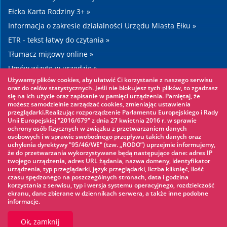
Ełcka Karta Rodziny 3+ »
Informacja o zakresie działalności Urzędu Miasta Ełku »
ETR - tekst łatwy do czytania »
Tłumacz migowy online »
Umów wizytę w urzędzie »
Używamy plików cookies, aby ułatwić Ci korzystanie z naszego serwisu
Drogi »
oraz do celów statystycznych. Jeśli nie blokujesz tych plików, to zgadzasz
się na ich użycie oraz zapisanie w pamięci urządzenia. Pamiętaj, że
możesz samodzielnie zarządzać cookies, zmieniając ustawienia
Warto zobaczyć
przeglądarki.Realizując rozporządzenie Parlamentu Europejskiego i Rady
Unii Europejskiej "2016/679" z dnia 27 kwietnia 2016 r. w sprawie
ochrony osób fizycznych w związku z przetwarzaniem danych
Park linowy »
osobowych i w sprawie swobodnego przepływu takich danych oraz
uchylenia dyrektywy "95/46/WE" (tzw. „RODO”) uprzejmie informujemy,
Park Wodny »
że do przetwarzania wykorzystywane będą następujące dane: adres IP
Lodowisko »
twojego urządzenia, adres URL żądania, nazwa domeny, identyfikator
urządzenia, typ przeglądarki, język przeglądarki, liczba kliknięć, ilość
KINOECK »
czasu spędzonego na poszczególnych stronach, data i godzina
korzystania z serwisu, typ i wersja systemu operacyjnego, rozdzielczość
Muzeum »
ekranu, dane zbierane w dziennikach serwera, a także inne podobne
informacje.
Ok, zamknij