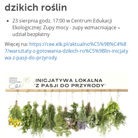
dzikich roślin
23 sierpnia godz. 17:00 w Centrum Edukacji
Ekologicznej: Zupy mocy - zupy wzmacniające
–
udział bezpłatny
Więcej na:
https://cee.elk.pl/aktualno%C5%9B%C4%8
7/warsztaty-z-gotowania-dzikich-ro%C5%9Blin-inicjaty
wa-z-pasji-do-przyrody