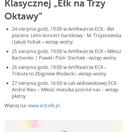
Klasycznej „Ełk na Trzy
Oktawy”
24 sierpnia godz. 19:00 w Amfiteatrze ECK - Bel
piacere: Letni koncert barokowy - M. Trojanowska
i Jakub Foltak
–
wstęp wolny
25 sierpnia godz. 19:00 w Amfiteatrze ECK
-
Miłosz
Bachonko | Paweł i Piotr Stechek - wstęp wolny
26 sierpnia godz. 19:00 w Amfiteatrze ECK
-
Tribute to Zbigniew Wodecki
-
wstęp wolny
27 sierpnia godz. 16:00 w sali widowiskowej ECK -
André Rieu – Miłość mieszka pośród nas – wstęp
płatny
Więcej na:
www.eck.elk.pl