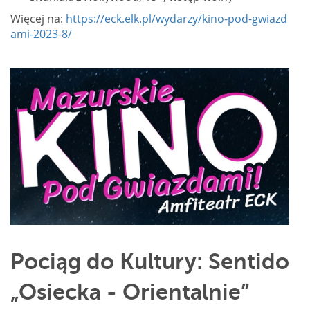
Więcej na:
https://eck.elk.pl/wydarzy/kino-pod-gwiazd
ami-2023-8/
Pociąg do Kultury: Sentido
„Osiecka - Orientalnie”