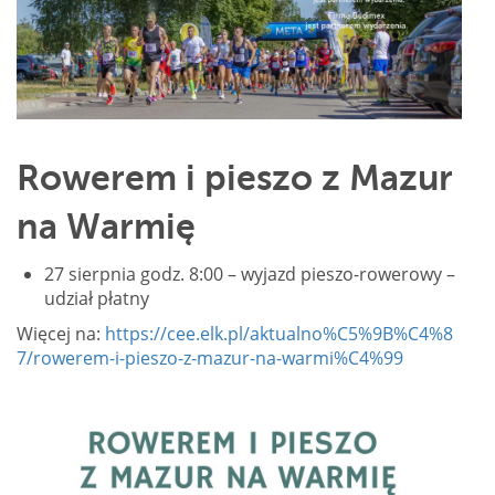
Rowerem i pieszo z Mazur
na Warmię
27 sierpnia godz. 8:00 – wyjazd pieszo-rowerowy –
udział płatny
Więcej na:
https://cee.elk.pl/aktualno%C5%9B%C4%8
7/rowerem-i-pieszo-z-mazur-na-warmi%C4%99