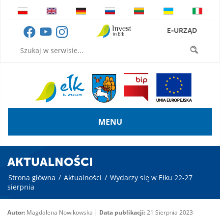
E-URZĄD
MENU
AKTUALNOŚCI
Strona główna
/
Aktualności
/
Wydarzy się w Ełku 22-27
sierpnia
Autor:
Magdalena Nowikowska |
Data publikacji:
21 Sierpnia 2023