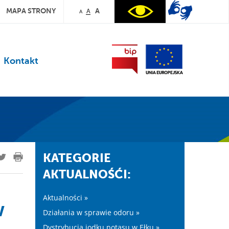
MAPA STRONY
A
A
A
Kontakt
KATEGORIE
AKTUALNOŚĆI:
Aktualności »
w
Działania w sprawie odoru »
Dystrybucja jodku potasu w Ełku »