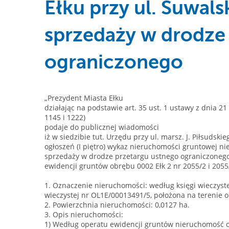
Ełku przy ul. Suwals
sprzedaży w drodze
ograniczonego
„Prezydent Miasta Ełku
działając na podstawie art. 35 ust. 1 ustawy z dnia 21
1145 i 1222)
podaje do publicznej wiadomości
iż w siedzibie tut. Urzędu przy ul. marsz. J. Piłsudski
ogłoszeń (I piętro) wykaz nieruchomości gruntowej ni
sprzedaży w drodze przetargu ustnego ograniczonego 
ewidencji gruntów obrębu 0002 Ełk 2 nr 2055/2 i 205
1. Oznaczenie nieruchomości: według księgi wieczyste
wieczystej nr OL1E/00013491/5, położona na terenie o
2. Powierzchnia nieruchomości: 0,0127 ha.
3. Opis nieruchomości:
1) Według operatu ewidencji gruntów nieruchomość o