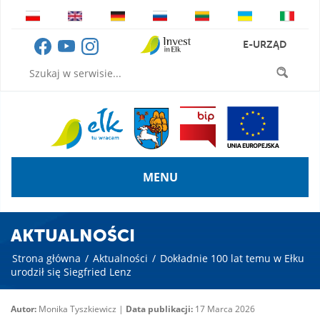
E-URZĄD
MENU
AKTUALNOŚCI
Strona główna
/
Aktualności
/
Dokładnie 100 lat temu w Ełku
urodził się Siegfried Lenz
Autor:
Monika Tyszkiewicz |
Data publikacji:
17 Marca 2026