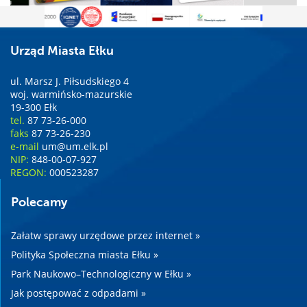
Urząd Miasta Ełku
ul. Marsz J. Piłsudskiego 4
woj. warmińsko-mazurskie
19-300 Ełk
tel.
87 73-26-000
faks
87 73-26-230
e-mail
um@um.elk.pl
NIP:
848-00-07-927
REGON:
000523287
Polecamy
Załatw sprawy urzędowe przez internet »
Polityka Społeczna miasta Ełku »
Park Naukowo–Technologiczny w Ełku »
Jak postępować z odpadami »