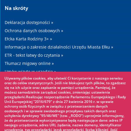
Na skróty
Deklaracja dostępności »
Ochrona danych osobowych »
Ełcka Karta Rodziny 3+ »
Informacja o zakresie działalności Urzędu Miasta Ełku »
ETR - tekst łatwy do czytania »
Tłumacz migowy online »
Umów wizytę w urzędzie »
Używamy plików cookies, aby ułatwić Ci korzystanie z naszego serwisu
Drogi »
oraz do celów statystycznych. Jeśli nie blokujesz tych plików, to zgadzasz
się na ich użycie oraz zapisanie w pamięci urządzenia. Pamiętaj, że
możesz samodzielnie zarządzać cookies, zmieniając ustawienia
Warto zobaczyć
przeglądarki.Realizując rozporządzenie Parlamentu Europejskiego i Rady
Unii Europejskiej "2016/679" z dnia 27 kwietnia 2016 r. w sprawie
ochrony osób fizycznych w związku z przetwarzaniem danych
Park linowy »
osobowych i w sprawie swobodnego przepływu takich danych oraz
uchylenia dyrektywy "95/46/WE" (tzw. „RODO”) uprzejmie informujemy,
Park Wodny »
że do przetwarzania wykorzystywane będą następujące dane: adres IP
Lodowisko »
twojego urządzenia, adres URL żądania, nazwa domeny, identyfikator
urządzenia, typ przeglądarki, język przeglądarki, liczba kliknięć, ilość