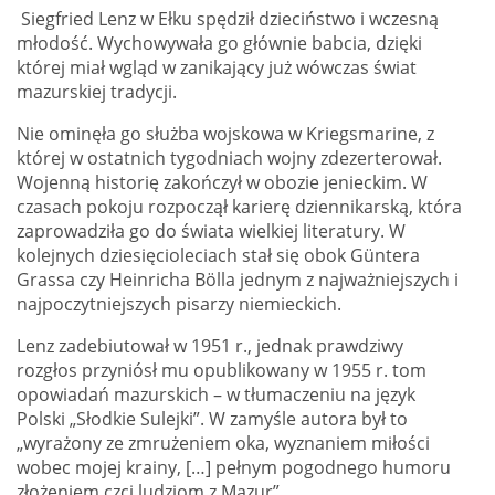
Siegfried Lenz w Ełku spędził dzieciństwo i wczesną
młodość. Wychowywała go głównie babcia, dzięki
której miał wgląd w zanikający już wówczas świat
mazurskiej tradycji.
Nie ominęła go służba wojskowa w Kriegsmarine, z
której w ostatnich tygodniach wojny zdezerterował.
Wojenną historię zakończył w obozie jenieckim. W
czasach pokoju rozpoczął karierę dziennikarską, która
zaprowadziła go do świata wielkiej literatury. W
kolejnych dziesięcioleciach stał się obok Güntera
Grassa czy Heinricha Bölla jednym z najważniejszych i
najpoczytniejszych pisarzy niemieckich.
Lenz zadebiutował w 1951 r., jednak prawdziwy
rozgłos przyniósł mu opublikowany w 1955 r. tom
opowiadań mazurskich – w tłumaczeniu na język
Polski „Słodkie Sulejki”. W zamyśle autora był to
„wyrażony ze zmrużeniem oka, wyznaniem miłości
wobec mojej krainy, […] pełnym pogodnego humoru
złożeniem czci ludziom z Mazur”.