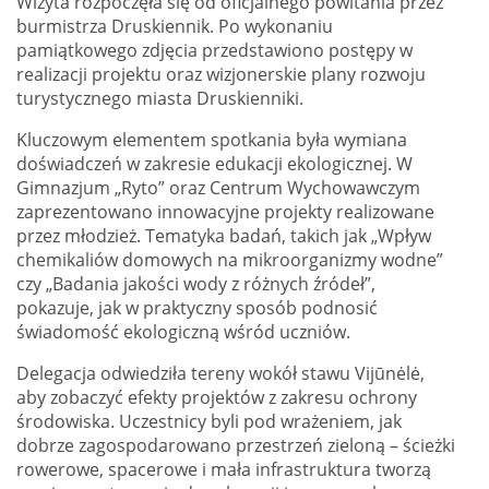
Wizyta rozpoczęła się od oficjalnego powitania przez
burmistrza Druskiennik. Po wykonaniu
pamiątkowego zdjęcia przedstawiono postępy w
realizacji projektu oraz wizjonerskie plany rozwoju
turystycznego miasta Druskienniki.
Kluczowym elementem spotkania była wymiana
doświadczeń w zakresie edukacji ekologicznej. W
Gimnazjum „Ryto” oraz Centrum Wychowawczym
zaprezentowano innowacyjne projekty realizowane
przez młodzież. Tematyka badań, takich jak „Wpływ
chemikaliów domowych na mikroorganizmy wodne”
czy „Badania jakości wody z różnych źródeł”,
pokazuje, jak w praktyczny sposób podnosić
świadomość ekologiczną wśród uczniów.
Delegacja odwiedziła tereny wokół stawu Vijūnėlė,
aby zobaczyć efekty projektów z zakresu ochrony
środowiska. Uczestnicy byli pod wrażeniem, jak
dobrze zagospodarowano przestrzeń zieloną – ścieżki
rowerowe, spacerowe i mała infrastruktura tworzą