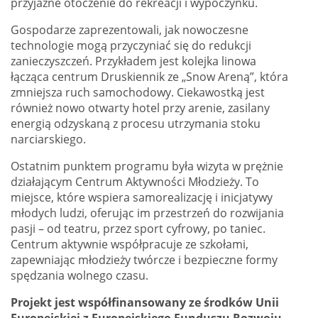
przyjazne otoczenie do rekreacji i wypoczynku.
Gospodarze zaprezentowali, jak nowoczesne
technologie mogą przyczyniać się do redukcji
zanieczyszczeń. Przykładem jest kolejka linowa
łącząca centrum Druskiennik ze „Snow Areną”, która
zmniejsza ruch samochodowy. Ciekawostką jest
również nowo otwarty hotel przy arenie, zasilany
energią odzyskaną z procesu utrzymania stoku
narciarskiego.
Ostatnim punktem programu była wizyta w prężnie
działającym Centrum Aktywności Młodzieży. To
miejsce, które wspiera samorealizację i inicjatywy
młodych ludzi, oferując im przestrzeń do rozwijania
pasji – od teatru, przez sport cyfrowy, po taniec.
Centrum aktywnie współpracuje ze szkołami,
zapewniając młodzieży twórcze i bezpieczne formy
spędzania wolnego czasu.
Projekt jest współfinansowany
ze środków Unii
Europejskiej z Europejskiego Funduszu Rozwoju