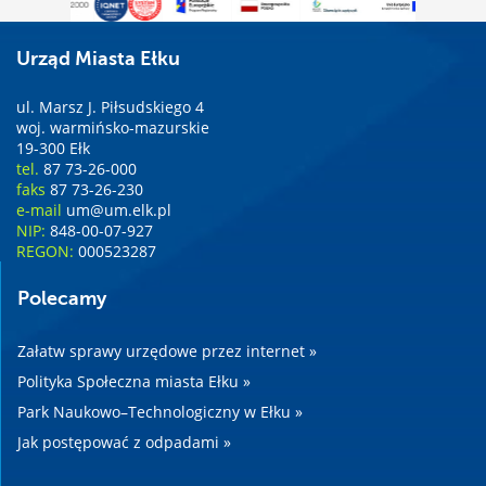
Urząd Miasta Ełku
ul. Marsz J. Piłsudskiego 4
woj. warmińsko-mazurskie
19-300 Ełk
tel.
87 73-26-000
faks
87 73-26-230
e-mail
um@um.elk.pl
NIP:
848-00-07-927
REGON:
000523287
Polecamy
Załatw sprawy urzędowe przez internet »
Polityka Społeczna miasta Ełku »
Park Naukowo–Technologiczny w Ełku »
Jak postępować z odpadami »