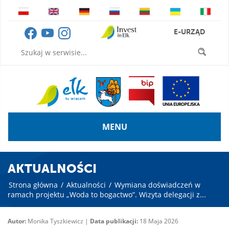
E-URZĄD
MENU
AKTUALNOŚCI
Strona główna
/
Aktualności
/
Wymiana doświadczeń w
ramach projektu „Woda to bogactwo”. Wizyta delegacji z...
Autor:
Monika Tyszkiewicz |
Data publikacji:
18 Maja 2026