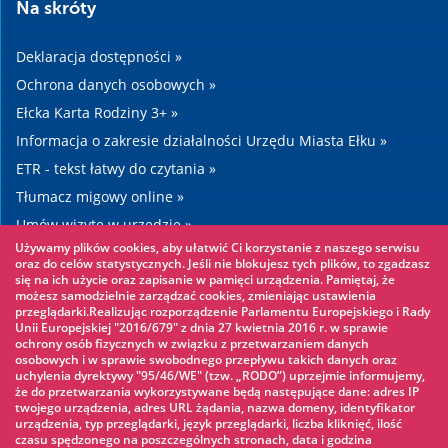
Na skróty
Deklaracja dostępności »
Ochrona danych osobowych »
Ełcka Karta Rodziny 3+ »
Informacja o zakresie działalności Urzędu Miasta Ełku »
ETR - tekst łatwy do czytania »
Tłumacz migowy online »
Umów wizytę w urzędzie »
Używamy plików cookies, aby ułatwić Ci korzystanie z naszego serwisu
Drogi »
oraz do celów statystycznych. Jeśli nie blokujesz tych plików, to zgadzasz
się na ich użycie oraz zapisanie w pamięci urządzenia. Pamiętaj, że
możesz samodzielnie zarządzać cookies, zmieniając ustawienia
Warto zobaczyć
przeglądarki.Realizując rozporządzenie Parlamentu Europejskiego i Rady
Unii Europejskiej "2016/679" z dnia 27 kwietnia 2016 r. w sprawie
ochrony osób fizycznych w związku z przetwarzaniem danych
Park linowy »
osobowych i w sprawie swobodnego przepływu takich danych oraz
uchylenia dyrektywy "95/46/WE" (tzw. „RODO”) uprzejmie informujemy,
Park Wodny »
że do przetwarzania wykorzystywane będą następujące dane: adres IP
Lodowisko »
twojego urządzenia, adres URL żądania, nazwa domeny, identyfikator
urządzenia, typ przeglądarki, język przeglądarki, liczba kliknięć, ilość
KINOECK »
czasu spędzonego na poszczególnych stronach, data i godzina