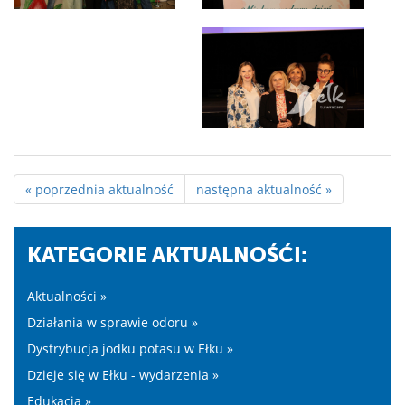
« poprzednia aktualność
następna aktualność »
KATEGORIE AKTUALNOŚĆI:
Aktualności »
Działania w sprawie odoru »
Dystrybucja jodku potasu w Ełku »
Dzieje się w Ełku - wydarzenia »
Edukacja »