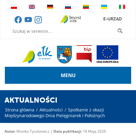
E-URZĄD
MENU
AKTUALNOŚCI
Strona główna
/
Aktualności
/
Spotkanie z okazji
Międzynarodowego Dnia Pielęgniarek i Położnych
Autor:
Monika Tyszkiewicz |
Data publikacji:
18 Maja 2026