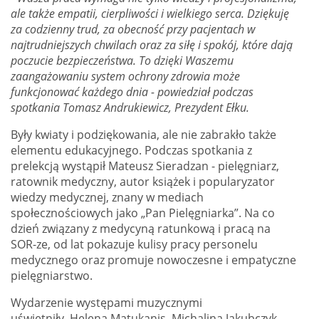
ale także empatii, cierpliwości i wielkiego serca. Dziękuję
za codzienny trud, za obecność przy pacjentach w
najtrudniejszych chwilach oraz za siłę i spokój, które dają
poczucie bezpieczeństwa. To dzięki Waszemu
zaangażowaniu system ochrony zdrowia może
funkcjonować każdego dnia - powiedział podczas
spotkania Tomasz Andrukiewicz, Prezydent Ełku.
Były kwiaty i podziękowania, ale nie zabrakło także
elementu edukacyjnego. Podczas spotkania z
prelekcją wystąpił Mateusz Sieradzan - pielęgniarz,
ratownik medyczny, autor książek i popularyzator
wiedzy medycznej, znany w mediach
społecznościowych jako „Pan Pielęgniarka”. Na co
dzień związany z medycyną ratunkową i pracą na
SOR-ze, od lat pokazuje kulisy pracy personelu
medycznego oraz promuje nowoczesne i empatyczne
pielęgniarstwo.
Wydarzenie występami muzycznymi
uświetniły Helena Matukanis, Michalina Jakubczyk