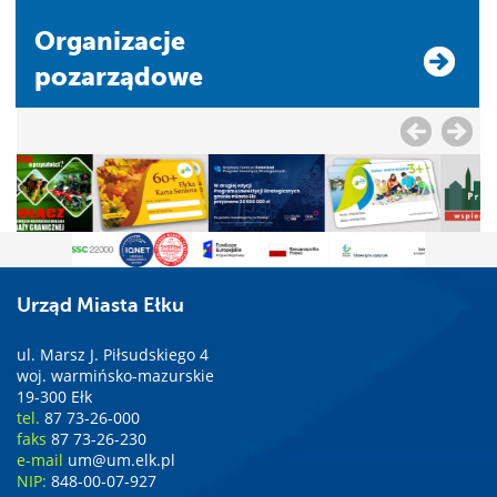
Organizacje
pozarządowe
Urząd Miasta Ełku
ul. Marsz J. Piłsudskiego 4
woj. warmińsko-mazurskie
19-300 Ełk
tel.
87 73-26-000
faks
87 73-26-230
e-mail
um@um.elk.pl
NIP:
848-00-07-927