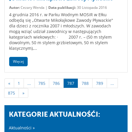
Autor:
Cezary Wenda |
Data publikacji:
30 Listopada 2016
4 grudnia 2016 r. w Parku Wodnym MOSiR w Ełku
odbędą się „Otwarte Mikołajkowe Zawody Pływackie"
dla dzieci z rocznika 2007 i młodszych. W zawodach
mogą wziąć udział zawodnicy w następujących
kategoriach wiekowych: · 2007 r. – (50 m stylem
dowolnym, 50 m stylem grzbietowym, 50 m stylem
klasycznym),...
Więcej
«
1
...
785
786
787
788
789
...
875
»
KATEGORIE AKTUALNOŚĆI:
Aktualności »