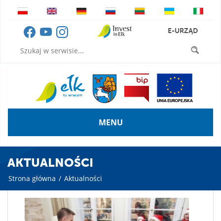
E-URZĄD
MENU
AKTUALNOŚCI
Strona główna
/
Aktualności