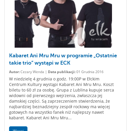
Kabaret Ani Mru Mru w programie „Ostatnie
takie trio” wystąpi w ECK
Autor:
Cezary Wenda |
Data publikacji:
01 Grudnia 2016
W niedzielę 4 grudnia o godz. 19:00P w Ełckim
Centrum Kultury wystąpi Kabaret Ani Mru Mru. Koszt
biletu to 60 zł za osobę. Grupa z Lublina kupuje serca
widowni od pierwszego wejrzenia, zwłaszcza jej
damskiej części. Są zaprzeczeniem stwierdzenia, że
najbardziej beznadziejny zespół rockowy ma więcej
gotowych na wszystko fanek niż najlepszy nawet
kabaret. Kabaret Ani Mru Mru...
Więcej