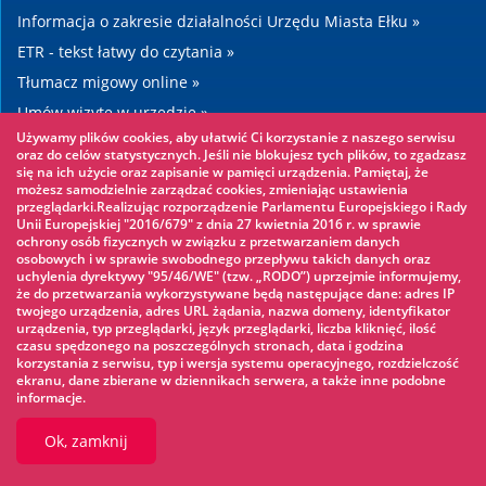
Informacja o zakresie działalności Urzędu Miasta Ełku »
ETR - tekst łatwy do czytania »
Tłumacz migowy online »
Umów wizytę w urzędzie »
Używamy plików cookies, aby ułatwić Ci korzystanie z naszego serwisu
Drogi »
oraz do celów statystycznych. Jeśli nie blokujesz tych plików, to zgadzasz
się na ich użycie oraz zapisanie w pamięci urządzenia. Pamiętaj, że
możesz samodzielnie zarządzać cookies, zmieniając ustawienia
Warto zobaczyć
przeglądarki.Realizując rozporządzenie Parlamentu Europejskiego i Rady
Unii Europejskiej "2016/679" z dnia 27 kwietnia 2016 r. w sprawie
ochrony osób fizycznych w związku z przetwarzaniem danych
Park linowy »
osobowych i w sprawie swobodnego przepływu takich danych oraz
uchylenia dyrektywy "95/46/WE" (tzw. „RODO”) uprzejmie informujemy,
Park Wodny »
że do przetwarzania wykorzystywane będą następujące dane: adres IP
Lodowisko »
twojego urządzenia, adres URL żądania, nazwa domeny, identyfikator
urządzenia, typ przeglądarki, język przeglądarki, liczba kliknięć, ilość
KINOECK »
czasu spędzonego na poszczególnych stronach, data i godzina
korzystania z serwisu, typ i wersja systemu operacyjnego, rozdzielczość
Muzeum »
ekranu, dane zbierane w dziennikach serwera, a także inne podobne
informacje.
Ok, zamknij
© 2026 UM Ełk