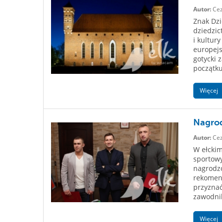
Autor:
Cez
Znak Dz
dziedzic
i kultur
europej
gotycki 
początku 
Więcej
Nagrod
Autor:
Cez
W ełckim
sportowy
nagrodzo
rekomend
przyzna
zawodni
Więcej