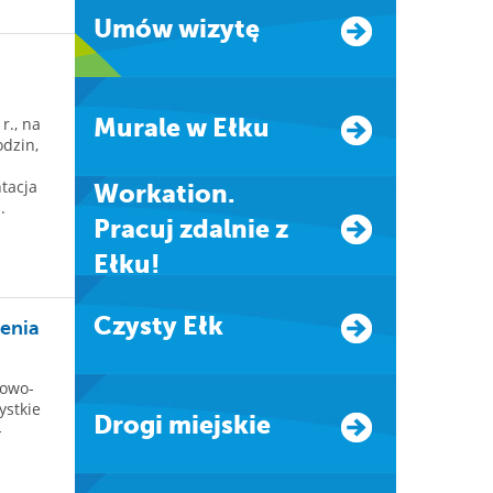
Umów wizytę
r., na
Murale w Ełku
odzin,
tacja
Workation.
.
Pracuj zdalnie z
Ełku!
Czysty Ełk
enia
towo-
ystkie
Drogi miejskie
-