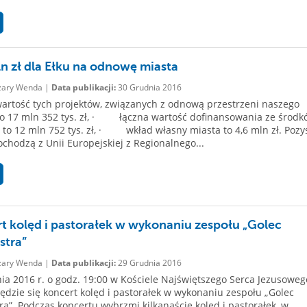
ln zł dla Ełku na odnowę miasta
ary Wenda |
Data publikacji:
30 Grudnia 2016
artość tych projektów, związanych z odnową przestrzeni naszego
to 17 mln 352 tys. zł, · łączna wartość dofinansowania ze środk
 to 12 mln 752 tys. zł, · wkład własny miasta to 4,6 mln zł. Poz
ochodzą z Unii Europejskiej z Regionalnego...
t kolęd i pastorałek w wykonaniu zespołu „Golec
stra”
ary Wenda |
Data publikacji:
29 Grudnia 2016
ia 2016 r. o godz. 19:00 w Kościele Najświętszego Serca Jezusowe
ędzie się koncert kolęd i pastorałek w wykonaniu zespołu „Golec
ra”. Podczas koncertu wybrzmi kilkanaście kolęd i pastorałek, w