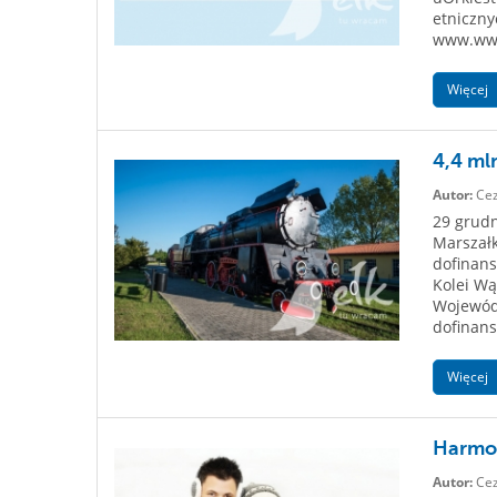
etniczny
www.www
Więcej
4,4 ml
Autor:
Cez
29 grudn
Marszał
dofinans
Kolei Wą
Wojewód
dofinans
Więcej
Harmo
Autor:
Cez