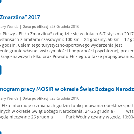
 Zmarzlina” 2017
ary Wenda |
Data publikacji:
23 Grudnia 2016
 Pieszy - Ełcka Zmarzlina" odbędzie się w dniach 6-7 stycznia 2017 
ystansach z limitami czasowymi: 100 km – 24 godziny, 50 km – 12 g
6 godzin. Celem tego turystyczno-sportowego wydarzenia jest
nie granic własnej wytrzymałości i odporności psychicznej, prezen
krajoznawczych Ełku oraz Powiatu Ełckiego, a także propagowanie..
ogram pracy MOSiR w okresie Świąt Bożego Narodz
ary Wenda |
Data publikacji:
23 Grudnia 2016
Ełku informuje o zmianach godzin funkcjonowania obiektów spor
yjnych w okresie Świąt Bożego Narodzenia. 24-25 grudnia · wsz
 będą nieczynne 26 grudnia · Park Wodny czynny w godz. 10:00