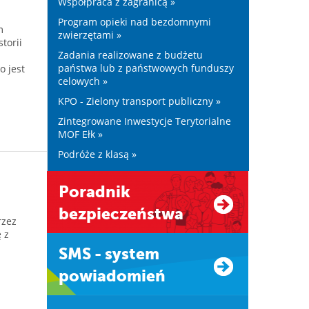
Współpraca z zagranicą »
Program opieki nad bezdomnymi
m
zwierzętami »
torii
Zadania realizowane z budżetu
państwa lub z państwowych funduszy
 jest
celowych »
KPO - Zielony transport publiczny »
Zintegrowane Inwestycje Terytorialne
MOF Ełk »
Podróże z klasą »
Poradnik
bezpieczeństwa
rzez
 z
SMS - system
powiadomień