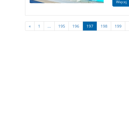
Więcej
«
1
...
195
196
197
198
199