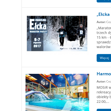
„Ełcka
Autor:
Cez
„Maraton
trzech d
15 km - 
sprawdze
walorów 
Więcej
Harmon
Autor:
Cez
MOSiR w 
rekreac
obiekty
22:00,...