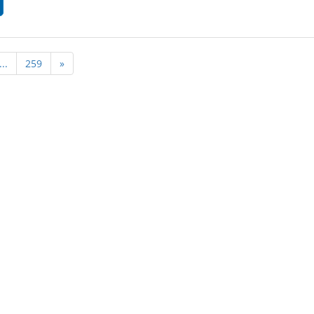
...
259
»