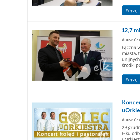
Więcej
12,7 m
Autor:
Cez
Łączna w
miasta, 
unijnych
środki p
Więcej
Koncer
uOrkie
Autor:
Cez
29 grudn
Ełku odb
uOrkiest