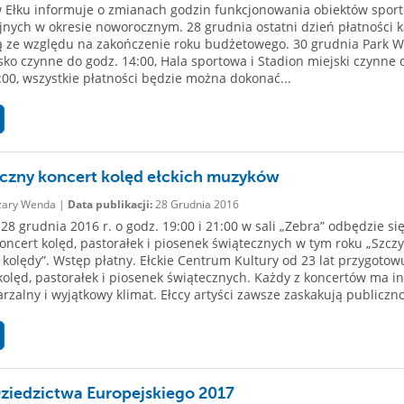
Ełku informuje o zmianach godzin funkcjonowania obiektów spor
jnych w okresie noworocznym. 28 grudnia ostatni dzień płatności k
ą ze względu na zakończenie roku budżetowego. 30 grudnia Park 
sko czynne do godz. 14:00, Hala sportowa i Stadion miejski czynne 
:00, wszystkie płatności będzie można dokonać...
czny koncert kolęd ełckich muzyków
ary Wenda |
Data publikacji:
28 Grudnia 2016
28 grudnia 2016 r. o godz. 19:00 i 21:00 w sali „Zebra” odbędzie si
koncert kolęd, pastorałek i piosenek świątecznych w tym roku „Szcz
 kolędy”. Wstęp płatny. Ełckie Centrum Kultury od 23 lat przygotow
kolęd, pastorałek i piosenek świątecznych. Każdy z koncertów ma in
rzalny i wyjątkowy klimat. Ełccy artyści zawsze zaskakują publiczno
ziedzictwa Europejskiego 2017