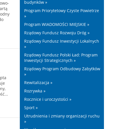
budynków »
towo-
artą
Program Priorytetowy Czyste Powietrze
Wodny
»
do
Program WIADOMOŚCI MIEJSKIE »
Rządowy Fundusz Rozwoju Dróg »
Rządowy Fundusz Inwestycji Lokalnych
»
Rządowy Fundusz Polski Ład: Program
Inwestycji Strategicznych »
Rządowy Program Odbudowy Zabytków
ę
»
ypta
Rewitalizacja »
uje
ny,
Rozrywka »
ść...
Rocznice i uroczystości »
Sport »
Utrudnienia i zmiany organizacji ruchu
»