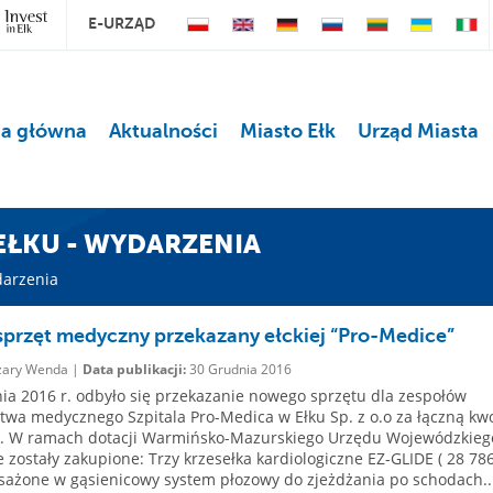
E-URZĄD
na główna
Aktualności
Miasto Ełk
Urząd Miasta
 EŁKU - WYDARZENIA
darzenia
przęt medyczny przekazany ełckiej “Pro-Medice”
ary Wenda |
Data publikacji:
30 Grudnia 2016
ia 2016 r. odbyło się przekazanie nowego sprzętu dla zespołów
twa medycznego Szpitala Pro-Medica w Ełku Sp. z o.o za łączną kw
zł. W ramach dotacji Warmińsko-Mazurskiego Urzędu Wojewódzkieg
e zostały zakupione: Trzy krzesełka kardiologiczne EZ-GLIDE ( 28 78
sażone w gąsienicowy system płozowy do zjeżdżania po schodach...