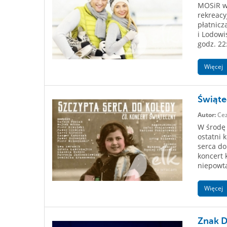
MOSiR w 
rekreacy
płatnicz
i Lodowi
godz. 22
Więcej
Świąte
Autor:
Cez
W środę 
ostatni 
serca do
koncert 
niepowta
Więcej
Znak D