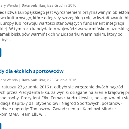
ary Wenda |
Data publikacji:
28 Grudnia 2016
iedzictwa Europejskiego jest wyróżnieniem przyznawanym obiekto
twa kulturowego, które odegrały szczególną rolę w kształtowaniu his
y Europy lub rozwoju wartości stanowiących fundament integracji
skiej. W tym roku kandydatem województwa warmińsko-mazurskiego
zamek biskupów warmińskich w Lidzbarku Warmińskim, który od
był...
y dla ełckich sportowców
ary Wenda |
Data publikacji:
23 Grudnia 2016
 ratuszu 23 grudnia 2016 r. odbyło się wręczenie dwóch nagród
ch przez Prezydenta Ełku, za wyniki osiągane na arenie krajowej p
ne osoby. Prezydent Ełku Tomasz Andrukiewicz, po zapoznaniu się
acją Kapituły ds. Stypendiów i Nagród Sportowych, postanowił
ć dwie nagrody: Tomaszowi Zawadzkiemu i Kamilowi Mindze
kom MMA Team Ełk, w...