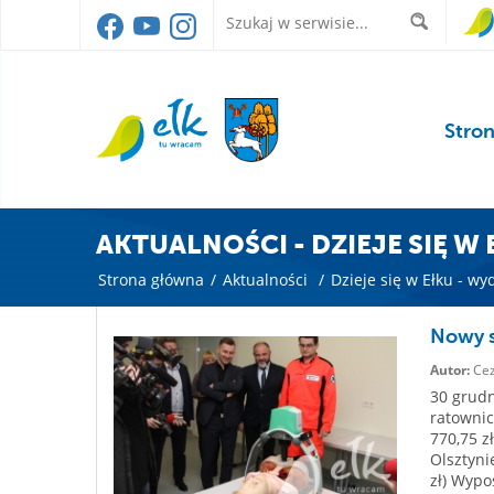
Stro
AKTUALNOŚCI - DZIEJE SIĘ W
Strona główna
/
Aktualności
/
Dzieje się w Ełku - wy
Nowy s
Autor:
Cez
30 grudn
ratownic
770,75 
Olsztyni
zł) Wypo