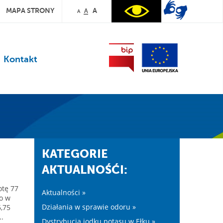
MAPA STRONY
A
A
A
Kontakt
KATEGORIE
AKTUALNOŚĆI:
otę 77
Aktualności »
o w
Działania w sprawie odoru »
6,75
.
Dystrybucja jodku potasu w Ełku »