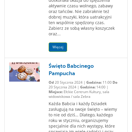
doskonała okazja do spędzenia
aktywnie czasu wolnego, zabawy
oraz tańców. Nie zabraknie też
dobrej muzyki, która uatrakcyjni
ten wspólnie spędzony czas.
Zabierz ze sobą własny koszyczek
oraz...
Więcej
Święto Babcinego
Pampucha
Od
20 Stycznia 2024 |
Godzina:
11:00
Do
20 Stycznia 2024 |
Godzina:
14:00 |
Miejsce:
Ełckie Centrum Kultury, sala
widowiskowa / sala Zebra
Każda Babcia i każdy Dziadek
zasługują na swoje święto – wiemy
to nie od dziś… Dlatego, każdego
roku w styczniu, organizujemy
specjalnie dla nich występy, które
sprawiają im wiele radości i przy