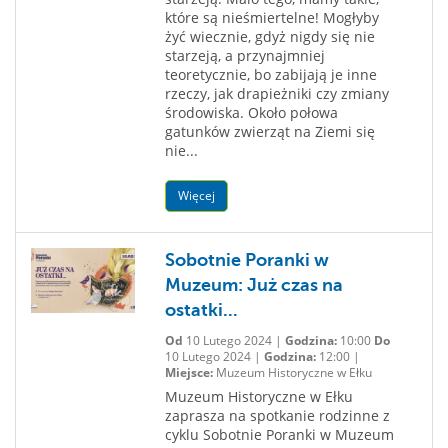
które są nieśmiertelne! Mogłyby
żyć wiecznie, gdyż nigdy się nie
starzeją, a przynajmniej
teoretycznie, bo zabijają je inne
rzeczy, jak drapieżniki czy zmiany
środowiska. Około połowa
gatunków zwierząt na Ziemi się
nie...
Więcej
Sobotnie Poranki w
Muzeum: Już czas na
ostatki...
Od
10 Lutego 2024 |
Godzina:
10:00
Do
10 Lutego 2024 |
Godzina:
12:00 |
Miejsce:
Muzeum Historyczne w Ełku
Muzeum Historyczne w Ełku
zaprasza na spotkanie rodzinne z
cyklu Sobotnie Poranki w Muzeum