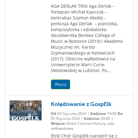
AGA DERLAK TRIO Aga Derlak –
fortepian Michał Kapczuk –
kontrabas Szymon Madej –
perkusja Aga Derlak – pianistka,
kompozytorka i edukatorka.
Absolwentka Berklee College of
Music w Bostonie (2019) i Akademii
Muzycznej im. Karola
Szymanowskiego w Katowicach
(2017). Obecnie wykładowca na
Uniwersytecie Marii Curie-
Skłodowskiej w Lublinie. Po...
Więcej
Kolędowanie z GospElk
Od
05 Stycznia 2024 |
Godzina:
19:00
Do
05 Stycznia 2024 |
Godzina:
20:00 |
Miejsce:
Ełckie Centrum Kultury, sala
widowiskowa
Ełcki Chór GospElk narodził się z