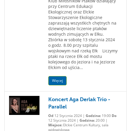
Klub Miłośników Ptaków działający
przy Centrum Edukacji
Ekologicznej oraz Ełckie
Stowarzyszenie Ekologiczne
zapraszają wszystkich chętnych na
dziewiętnaste liczenie ptaków
wodnych zimujących w Ełku.
Zbiórka w sobotę 13 stycznia 2024
o godz. 8.00 przy szpitalu
wojskowym nad rzeką Ełk Liczymy
ptaki na rzece Ełk od mostu
kolejowego do jeziora i na Jeziorze
Ełckim od ujścia...
Więcej
Koncert Aga Derlak Trio -
Parallel
Od
12 Stycznia 2024 |
Godzina:
19:00
Do
12 Stycznia 2024 |
Godzina:
20:00 |
Miejsce:
Ełckie Centrum Kultury, sala
widowiskowa