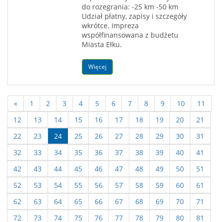
do rozegrania: -25 km -50 km
Udział płatny, zapisy i szczegóły
wkrótce. Impreza
współfinansowana z budżetu
Miasta Ełku.
Więcej
«
1
2
3
4
5
6
7
8
9
10
11
12
13
14
15
16
17
18
19
20
21
22
23
24
25
26
27
28
29
30
31
32
33
34
35
36
37
38
39
40
41
42
43
44
45
46
47
48
49
50
51
52
53
54
55
56
57
58
59
60
61
62
63
64
65
66
67
68
69
70
71
72
73
74
75
76
77
78
79
80
81