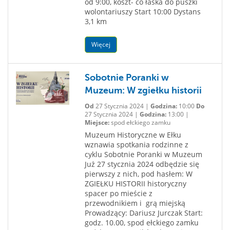
od 9:00, koszt- co łaska do puszki
wolontariuszy Start 10:00 Dystans
3,1 km
Więcej
Sobotnie Poranki w
Muzeum: W zgiełku historii
Od
27 Stycznia 2024 |
Godzina:
10:00
Do
27 Stycznia 2024 |
Godzina:
13:00 |
Miejsce:
spod ełckiego zamku
Muzeum Historyczne w Ełku
wznawia spotkania rodzinne z
cyklu Sobotnie Poranki w Muzeum
Już 27 stycznia 2024 odbędzie się
pierwszy z nich, pod hasłem: W
ZGIEŁKU HISTORII historyczny
spacer po mieście z
przewodnikiem i grą miejską
Prowadzący: Dariusz Jurczak Start:
godz. 10.00, spod ełckiego zamku