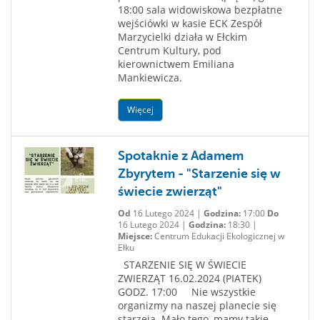
18:00 sala widowiskowa bezpłatne
wejściówki w kasie ECK Zespół
Marzycielki działa w Ełckim
Centrum Kultury, pod
kierownictwem Emiliana
Mankiewicza.
Więcej
Spotaknie z Adamem
Zbyrytem - "Starzenie się w
świecie zwierząt"
Od
16 Lutego 2024 |
Godzina:
17:00
Do
16 Lutego 2024 |
Godzina:
18:30 |
Miejsce:
Centrum Edukacji Ekologicznej w
Ełku
STARZENIE SIĘ W ŚWIECIE
ZWIERZĄT 16.02.2024 (PIATEK)
GODZ. 17:00 Nie wszystkie
organizmy na naszej planecie się
starzeją. Mało tego, mamy takie,