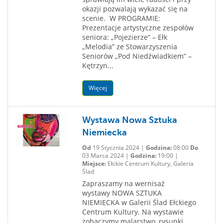
okazji pozwalają wykazać się na
scenie. W PROGRAMIE:
Prezentacje artystyczne zespołów
seniora: „Pojezierze” – Ełk
„Melodia” ze Stowarzyszenia
Seniorów „Pod Niedźwiadkiem” –
Kętrzyn...
Więcej
Wystawa Nowa Sztuka
Niemiecka
Od
19 Stycznia 2024 |
Godzina:
08:00
Do
03 Marca 2024 |
Godzina:
19:00 |
Miejsce:
Ełckie Centrum Kultury, Galeria
Ślad
Zapraszamy na wernisaż
wystawy NOWA SZTUKA
NIEMIECKA w Galerii Ślad Ełckiego
Centrum Kultury. Na wystawie
zobaczymy malarstwo, rysunki,