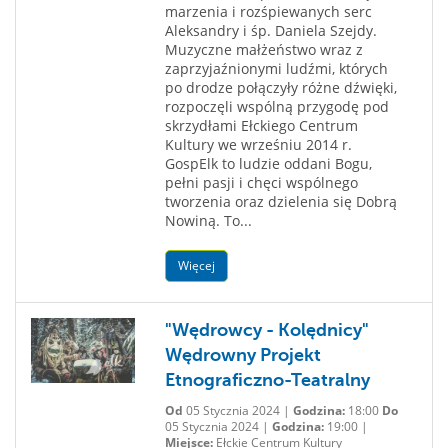
marzenia i rozśpiewanych serc
Aleksandry i śp. Daniela Szejdy.
Muzyczne małżeństwo wraz z
zaprzyjaźnionymi ludźmi, których
po drodze połączyły różne dźwięki,
rozpoczęli wspólną przygodę pod
skrzydłami Ełckiego Centrum
Kultury we wrześniu 2014 r.
GospElk to ludzie oddani Bogu,
pełni pasji i chęci wspólnego
tworzenia oraz dzielenia się Dobrą
Nowiną. To...
Więcej
"Wędrowcy - Kolędnicy"
Wędrowny Projekt
Etnograficzno-Teatralny
Od
05 Stycznia 2024 |
Godzina:
18:00
Do
05 Stycznia 2024 |
Godzina:
19:00 |
Miejsce:
Ełckie Centrum Kultury