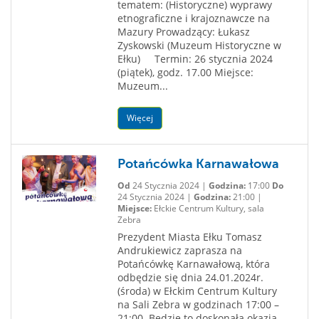
tematem: (Historyczne) wyprawy
etnograficzne i krajoznawcze na
Mazury Prowadzący: Łukasz
Zyskowski (Muzeum Historyczne w
Ełku) Termin: 26 stycznia 2024
(piątek), godz. 17.00 Miejsce:
Muzeum...
Więcej
Potańcówka Karnawałowa
Od
24 Stycznia 2024 |
Godzina:
17:00
Do
24 Stycznia 2024 |
Godzina:
21:00 |
Miejsce:
Ełckie Centrum Kultury, sala
Zebra
Prezydent Miasta Ełku Tomasz
Andrukiewicz zaprasza na
Potańcówkę Karnawałową, która
odbędzie się dnia 24.01.2024r.
(środa) w Ełckim Centrum Kultury
na Sali Zebra w godzinach 17:00 –
21:00. Będzie to doskonała okazja