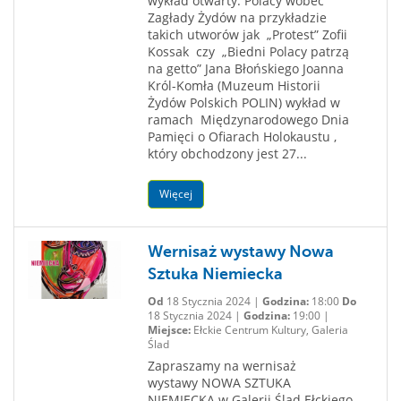
wykład otwarty: Polacy wobec
Zagłady Żydów na przykładzie
takich utworów jak „Protest” Zofii
Kossak czy „Biedni Polacy patrzą
na getto” Jana Błońskiego Joanna
Król-Komła (Muzeum Historii
Żydów Polskich POLIN) wykład w
ramach Międzynarodowego Dnia
Pamięci o Ofiarach Holokaustu ,
który obchodzony jest 27...
Więcej
Wernisaż wystawy Nowa
Sztuka Niemiecka
Od
18 Stycznia 2024 |
Godzina:
18:00
Do
18 Stycznia 2024 |
Godzina:
19:00 |
Miejsce:
Ełckie Centrum Kultury, Galeria
Ślad
Zapraszamy na wernisaż
wystawy NOWA SZTUKA
NIEMIECKA w Galerii Ślad Ełckiego