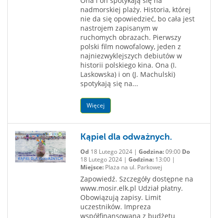
Ona i on spotykają się na
nadmorskiej plaży. Historia, której
nie da się opowiedzieć, bo cała jest
nastrojem zapisanym w
ruchomych obrazach. Pierwszy
polski film nowofalowy, jeden z
najniezwyklejszych debiutów w
historii polskiego kina. Ona (I.
Laskowska) i on (J. Machulski)
spotykają się na...
Więcej
Kąpiel dla odważnych.
Od
18 Lutego 2024 |
Godzina:
09:00
Do
18 Lutego 2024 |
Godzina:
13:00 |
Miejsce:
Plaża na ul. Parkowej
Zapowiedź. Szczegóły dostępne na
www.mosir.elk.pl Udział płatny.
Obowiązują zapisy. Limit
uczestników. Impreza
współfinansowana z budżetu