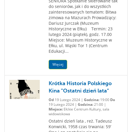
SENIORA Spotkanie skierowane tak
do seniorów, jak i do wszystkich
zainteresowanych tematem: Bitwa
zimowa na Mazurach Prowadzący:
Dariusz Jurczak (Muzeum
Historyczne w Ełku) Termin: 23
lutego 2024 (piątek), godz. 17.00
Miejsce: Muzeum Historyczne w
Ełku, ul. Wąski Tor 1 (Centrum
Edukacji...
Więcej
Krótka Historia Polskiego
Kina "Ostatni dzień lata"
Od
19 Lutego 2024 |
Godzina:
19:00
Do
19 Lutego 2024 |
Godzina:
21:00 |
Miejsce:
Ełckie Centrum Kultury, sala
widowiskowa
Ostatni dzień lata , reż. Tadeusz
Konwicki, 1958 czas trwania: 59’