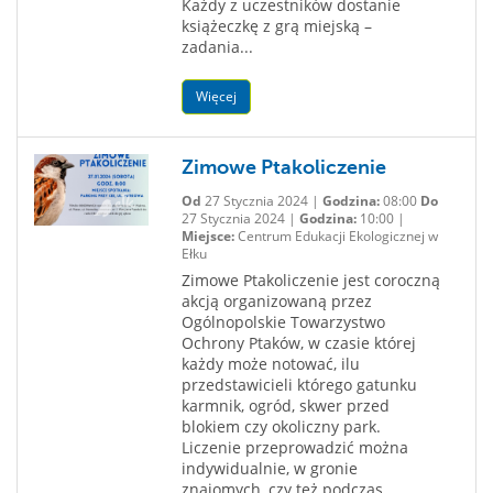
Każdy z uczestników dostanie
książeczkę z grą miejską –
zadania...
Więcej
Zimowe Ptakoliczenie
Od
27 Stycznia 2024 |
Godzina:
08:00
Do
27 Stycznia 2024 |
Godzina:
10:00 |
Miejsce:
Centrum Edukacji Ekologicznej w
Ełku
Zimowe Ptakoliczenie jest coroczną
akcją organizowaną przez
Ogólnopolskie Towarzystwo
Ochrony Ptaków, w czasie której
każdy może notować, ilu
przedstawicieli którego gatunku
karmnik, ogród, skwer przed
blokiem czy okoliczny park.
Liczenie przeprowadzić można
indywidualnie, w gronie
znajomych, czy też podczas