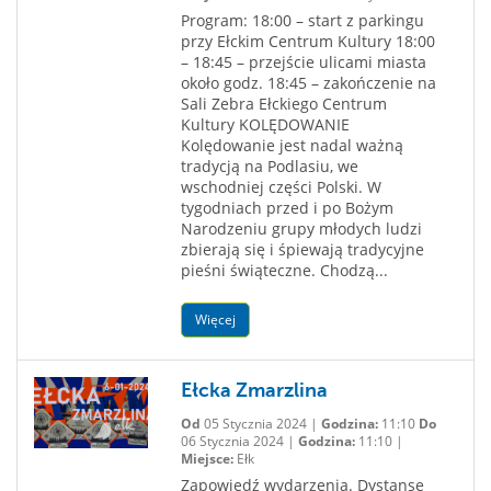
Program: 18:00 – start z parkingu
przy Ełckim Centrum Kultury 18:00
– 18:45 – przejście ulicami miasta
około godz. 18:45 – zakończenie na
Sali Zebra Ełckiego Centrum
Kultury KOLĘDOWANIE
Kolędowanie jest nadal ważną
tradycją na Podlasiu, we
wschodniej części Polski. W
tygodniach przed i po Bożym
Narodzeniu grupy młodych ludzi
zbierają się i śpiewają tradycyjne
pieśni świąteczne. Chodzą...
Więcej
Ełcka Zmarzlina
Od
05 Stycznia 2024 |
Godzina:
11:10
Do
06 Stycznia 2024 |
Godzina:
11:10 |
Miejsce:
Ełk
Zapowiedź wydarzenia. Dystanse