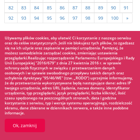
82
83
84
85
86
87
88
89
90
91
92
93
94
95
96
97
98
99
100
»
Używamy plików cookies, aby ułatwić Ci korzystanie z naszego serwisu
ARCHIWUM WYDARZEŃ:
oraz do celów statystycznych. Jeśli nie blokujesz tych plików, to zgadzasz
się na ich użycie oraz zapisanie w pamięci urządzenia. Pamiętaj, że
możesz samodzielnie zarządzać cookies, zmieniając ustawienia
Grudnia 2026 (1) »
przeglądarki.Realizując rozporządzenie Parlamentu Europejskiego i Rady
Unii Europejskiej "2016/679" z dnia 27 kwietnia 2016 r. w sprawie
Listopada 2026 (2) »
ochrony osób fizycznych w związku z przetwarzaniem danych
Października 2026 (2) »
osobowych i w sprawie swobodnego przepływu takich danych oraz
uchylenia dyrektywy "95/46/WE" (tzw. „RODO”) uprzejmie informujemy,
Września 2026 (6) »
że do przetwarzania wykorzystywane będą następujące dane: adres IP
twojego urządzenia, adres URL żądania, nazwa domeny, identyfikator
Sierpnia 2026 (27) »
urządzenia, typ przeglądarki, język przeglądarki, liczba kliknięć, ilość
czasu spędzonego na poszczególnych stronach, data i godzina
Lipca 2026 (35) »
korzystania z serwisu, typ i wersja systemu operacyjnego, rozdzielczość
ekranu, dane zbierane w dziennikach serwera, a także inne podobne
Czerwca 2026 (23) »
informacje.
Maja 2026 (31) »
Ok, zamknij
Kwietnia 2026 (15) »
Marca 2026 (27) »