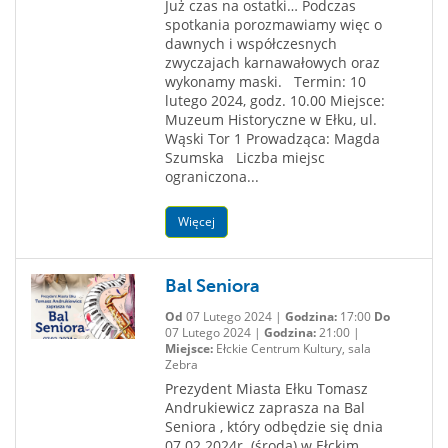
Już czas na ostatki… Podczas
spotkania porozmawiamy więc o
dawnych i współczesnych
zwyczajach karnawałowych oraz
wykonamy maski. Termin: 10
lutego 2024, godz. 10.00 Miejsce:
Muzeum Historyczne w Ełku, ul.
Wąski Tor 1 Prowadząca: Magda
Szumska Liczba miejsc
ograniczona...
Więcej
Bal Seniora
Od
07 Lutego 2024 |
Godzina:
17:00
Do
07 Lutego 2024 |
Godzina:
21:00 |
Miejsce:
Ełckie Centrum Kultury, sala
Zebra
Prezydent Miasta Ełku Tomasz
Andrukiewicz zaprasza na Bal
Seniora , który odbędzie się dnia
07.02.2024r. (środa) w Ełckim