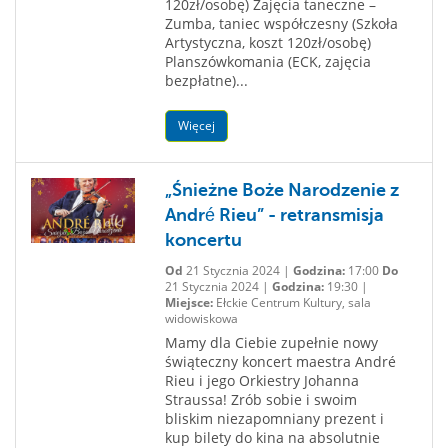
120zł/osobę) Zajęcia taneczne –
Zumba, taniec współczesny (Szkoła
Artystyczna, koszt 120zł/osobę)
Planszówkomania (ECK, zajęcia
bezpłatne)...
Więcej
„Śnieżne Boże Narodzenie z
André Rieu” - retransmisja
koncertu
Od
21 Stycznia 2024 |
Godzina:
17:00
Do
21 Stycznia 2024 |
Godzina:
19:30 |
Miejsce:
Ełckie Centrum Kultury, sala
widowiskowa
Mamy dla Ciebie zupełnie nowy
świąteczny koncert maestra André
Rieu i jego Orkiestry Johanna
Straussa! Zrób sobie i swoim
bliskim niezapomniany prezent i
kup bilety do kina na absolutnie