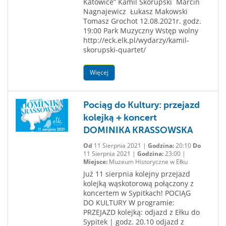
Katowice” Kamil Skorupski Marcin
Nagnajewicz Łukasz Makowski
Tomasz Grochot 12.08.2021r. godz.
19:00 Park Muzyczny Wstęp wolny
http://eck.elk.pl/wydarzy/kamil-
skorupski-quartet/
Więcej
Pociąg do Kultury: przejazd
kolejką + koncert
DOMINIKA KRASSOWSKA
Od
11 Sierpnia 2021 |
Godzina:
20:10
Do
11 Sierpnia 2021 |
Godzina:
23:00 |
Miejsce:
Muzeum Historyczne w Ełku
Już 11 sierpnia kolejny przejazd
kolejką wąskotorową połączony z
koncertem w Sypitkach! POCIĄG
DO KULTURY W programie:
PRZEJAZD kolejką: odjazd z Ełku do
Sypitek | godz. 20.10 odjazd z