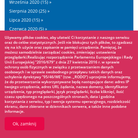
Września 2020 (15) »
Sierpnia 2020 (25) »
Lipca 2020 (15) »
Czerwca 2020 (5) »
Używamy plików cookies, aby ułatwić Ci korzystanie z naszego serwisu
Maja 2020 (3) »
oraz do celów statystycznych. Jeśli nie blokujesz tych plików, to zgadzasz
Kwietnia 2020 (2) »
się na ich użycie oraz zapisanie w pamięci urządzenia. Pamiętaj, że
możesz samodzielnie zarządzać cookies, zmieniając ustawienia
Marca 2020 (14) »
przeglądarki.Realizując rozporządzenie Parlamentu Europejskiego i Rady
Unii Europejskiej "2016/679" z dnia 27 kwietnia 2016 r. w sprawie
Lutego 2020 (13) »
ochrony osób fizycznych w związku z przetwarzaniem danych
osobowych i w sprawie swobodnego przepływu takich danych oraz
Stycznia 2020 (14) »
uchylenia dyrektywy "95/46/WE" (tzw. „RODO”) uprzejmie informujemy,
że do przetwarzania wykorzystywane będą następujące dane: adres IP
Grudnia 2019 (10) »
twojego urządzenia, adres URL żądania, nazwa domeny, identyfikator
Listopada 2019 (11) »
urządzenia, typ przeglądarki, język przeglądarki, liczba kliknięć, ilość
czasu spędzonego na poszczególnych stronach, data i godzina
Października 2019 (9) »
korzystania z serwisu, typ i wersja systemu operacyjnego, rozdzielczość
ekranu, dane zbierane w dziennikach serwera, a także inne podobne
Września 2019 (13) »
informacje.
Sierpnia 2019 (15) »
Ok, zamknij
Lipca 2019 (18) »
Czerwca 2019 (25) »