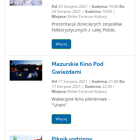
Od
20 Sierpnia 2021 |
Godzina:
16:00
Do
24 Sierpnia 2021 |
Godzina:
18:00 |
Miejsce:
Ełckie Centrum Kultury
Prezentacje dziecięcych zespołów
folklorystycznych z całej Polski.
Więcej
Mazurskie Kino Pod
Gwiazdami
Od
17 Sierpnia 2021 |
Godzina:
21:00
Do
17 Sierpnia 2021 |
Godzina:
22:30 |
Miejsce:
Ełckie Centrum Kultury
Wakacyjne kino plenerowe -
"Urwis".
Więcej
Piknik rodzinny