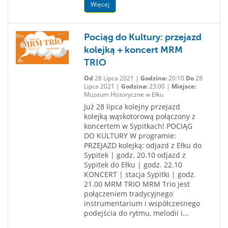
Więcej
Pociąg do Kultury: przejazd
kolejką + koncert MRM
TRIO
Od
28 Lipca 2021 |
Godzina:
20:10
Do
28
Lipca 2021 |
Godzina:
23:00 |
Miejsce:
Muzeum Historyczne w Ełku
Już 28 lipca kolejny przejazd
kolejką wąskotorową połączony z
koncertem w Sypitkach! POCIĄG
DO KULTURY W programie:
PRZEJAZD kolejką: odjazd z Ełku do
Sypitek | godz. 20.10 odjazd z
Sypitek do Ełku | godz. 22.10
KONCERT | stacja Sypitki | godz.
21.00 MRM TRIO MRM Trio jest
połączeniem tradycyjnego
instrumentarium i współczesnego
podejścia do rytmu, melodii i...