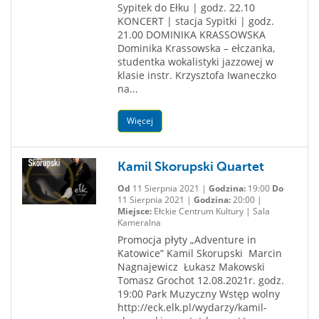
Sypitek do Ełku | godz. 22.10
KONCERT | stacja Sypitki | godz.
21.00 DOMINIKA KRASSOWSKA
Dominika Krassowska – ełczanka,
studentka wokalistyki jazzowej w
klasie instr. Krzysztofa Iwaneczko
na...
Więcej
Kamil Skorupski Quartet
Od
11 Sierpnia 2021 |
Godzina:
19:00
Do
11 Sierpnia 2021 |
Godzina:
20:00 |
Miejsce:
Ełckie Centrum Kultury | Sala
Kameralna
Promocja płyty „Adventure in
Katowice” Kamil Skorupski Marcin
Nagnajewicz Łukasz Makowski
Tomasz Grochot 12.08.2021r. godz.
19:00 Park Muzyczny Wstęp wolny
http://eck.elk.pl/wydarzy/kamil-