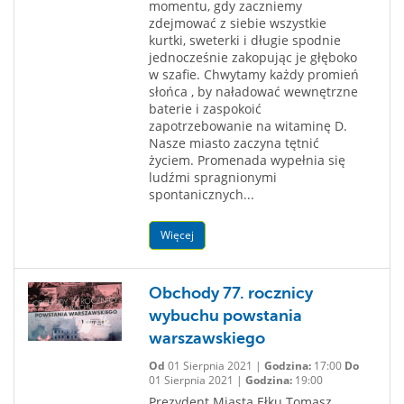
momentu, gdy zaczniemy
zdejmować z siebie wszystkie
kurtki, sweterki i długie spodnie
jednocześnie zakopując je głęboko
w szafie. Chwytamy każdy promień
słońca , by naładować wewnętrzne
baterie i zaspokoić
zapotrzebowanie na witaminę D.
Nasze miasto zaczyna tętnić
życiem. Promenada wypełnia się
ludźmi spragnionymi
spontanicznych...
Więcej
Obchody 77. rocznicy
wybuchu powstania
warszawskiego
Od
01 Sierpnia 2021 |
Godzina:
17:00
Do
01 Sierpnia 2021 |
Godzina:
19:00
Prezydent Miasta Ełku Tomasz