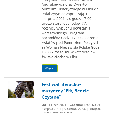
Andrukiewicz oraz Dyrektor
Muzeum Historycznego w Ełku dr
Rafał Żytyniec zapraszają 1
sierpnia 2021 r. o godz. 17.00 na
uroczystości obchodów 77.
rocznicy wybuchu powstania
warszawskiego Program
obchodów: Godz. 17.00 – złożenie
kwiatów pod Pomnikiem Poległych
za Wolną i Niezawisłą Polskę Godz.
18.00 – msza św. w katedrze pw.
św. Wojciecha w Ełku...
Więcej
Festiwal literacko-
muzyczny "Ełk, Będzie
Czytane"
Od
31 Lipca 2021 |
Godzina:
12:00
Do
01
Sierpnia 2021 |
Godzina:
22:00 |
Miejsce:
Ełckie Centrum Kultury