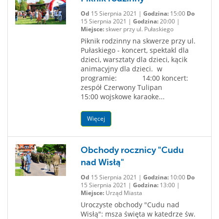
Od
15 Sierpnia 2021 |
Godzina:
15:00
Do
15 Sierpnia 2021 |
Godzina:
20:00 |
Miejsce:
skwer przy ul. Pułaskiego
Piknik rodzinny na skwerze przy ul.
Pułaskiego - koncert, spektakl dla
dzieci, warsztaty dla dzieci, kącik
animacyjny dla dzieci. w
programie: 14:00 koncert:
zespół Czerwony Tulipan
15:00 wojskowe karaoke...
Więcej
Obchody rocznicy "Cudu
nad Wisłą"
Od
15 Sierpnia 2021 |
Godzina:
10:00
Do
15 Sierpnia 2021 |
Godzina:
13:00 |
Miejsce:
Urząd Miasta
Uroczyste obchody "Cudu nad
Wisłą": msza święta w katedrze św.