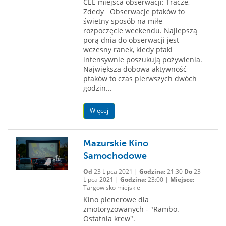
CEE miejsca obserwacji: Tracze,
Zdedy Obserwacje ptaków to
świetny sposób na miłe
rozpoczęcie weekendu. Najlepszą
porą dnia do obserwacji jest
wczesny ranek, kiedy ptaki
intensywnie poszukują pożywienia.
Największa dobowa aktywność
ptaków to czas pierwszych dwóch
godzin...
Więcej
Mazurskie Kino
Samochodowe
Od
23 Lipca 2021 |
Godzina:
21:30
Do
23
Lipca 2021 |
Godzina:
23:00 |
Miejsce:
Targowisko miejskie
Kino plenerowe dla
zmotoryzowanych - "Rambo.
Ostatnia krew".