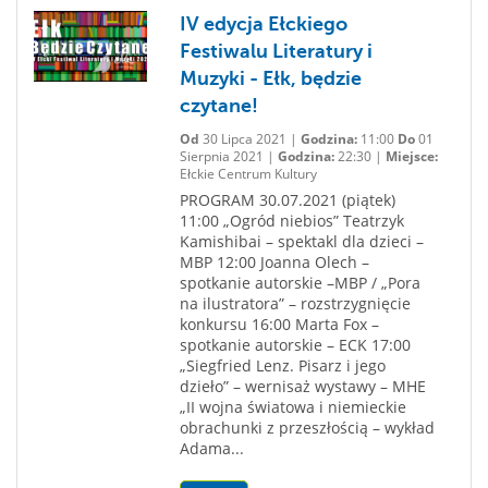
IV edycja Ełckiego
Festiwalu Literatury i
Muzyki - Ełk, będzie
czytane!
Od
30 Lipca 2021 |
Godzina:
11:00
Do
01
Sierpnia 2021 |
Godzina:
22:30 |
Miejsce:
Ełckie Centrum Kultury
PROGRAM 30.07.2021 (piątek)
11:00 „Ogród niebios” Teatrzyk
Kamishibai – spektakl dla dzieci –
MBP 12:00 Joanna Olech –
spotkanie autorskie –MBP / „Pora
na ilustratora” – rozstrzygnięcie
konkursu 16:00 Marta Fox –
spotkanie autorskie – ECK 17:00
„Siegfried Lenz. Pisarz i jego
dzieło” – wernisaż wystawy – MHE
„II wojna światowa i niemieckie
obrachunki z przeszłością – wykład
Adama...