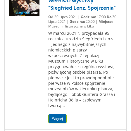
Wernisaż wystawy
"Siegfried Lenz. Spojrzenia"
Od
30 Lipca 2021 |
Godzina:
17:00
Do
30
Lipca 2021 |
Godzina:
20:00 |
Miejsce:
Muzeum Historyczne w Ełku
W marcu 2021 r. przypadała 95.
rocznica urodzin Siegfrieda Lenza
– jednego z najwybitniejszych
niemieckich pisarzy
współczesnych. Z tej okazji
Muzeum Historyczne w Ełku
przygotowało szczególną wystawę
poświęconą osobie pisarza. Po
pierwsze jest to prawdopodobnie
pierwsze w Polsce spojrzenie
muzealników w kierunku pisarza,
będącego – obok Güntera Grassa i
Heinricha Bölla – czołowym
twórcą...
Więcej