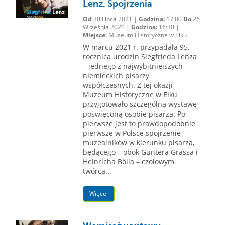
Lenz. Spojrzenia
Od
30 Lipca 2021 |
Godzina:
17:00
Do
26
Września 2021 |
Godzina:
16:30 |
Miejsce:
Muzeum Historyczne w Ełku
W marcu 2021 r. przypadała 95.
rocznica urodzin Siegfrieda Lenza
– jednego z najwybitniejszych
niemieckich pisarzy
współczesnych. Z tej okazji
Muzeum Historyczne w Ełku
przygotowało szczególną wystawę
poświęconą osobie pisarza. Po
pierwsze jest to prawdopodobnie
pierwsze w Polsce spojrzenie
muzealników w kierunku pisarza,
będącego – obok Güntera Grassa i
Heinricha Bölla – czołowym
twórcą...
Więcej