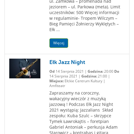
ul. Zamkowa – promenada nad
jeziorem – ul. Parkowa (meta). Limit
uczestników: 500 Więcej informacji
w regulaminie- Tropem Wilczym –
Bieg Pamięci Żołnierzy Wyklętych –
Ełk ...
Więcej
Ełk Jazz Night
Od
14 Sierpnia 2021 |
Godzina:
20:00
Do
14 Sierpnia 2021 |
Godzina:
21:00 |
Miejsce:
Ełckie Centrum Kultury |
Amfiteatr
Zapraszamy na coroczny,
wakacyjny wieczór z muzyką
jazzową ! Podczas Ełk Jazz Night
2021 wystąpią: Jazzalians Skład
zespołu: Kuba Szulc – skrzypce
Tymek Ławrokajtis – foretpian
Gabriel Antoniak – perkusja Adam
Starowicz – kontrabas i gitara