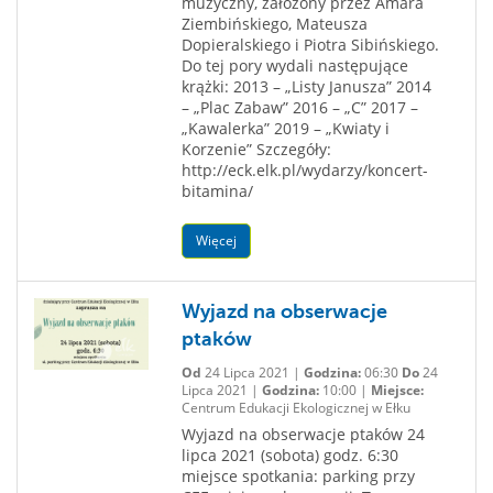
muzyczny, założony przez Amara
Ziembińskiego, Mateusza
Dopieralskiego i Piotra Sibińskiego.
Do tej pory wydali następujące
krążki: 2013 – „Listy Janusza” 2014
– „Plac Zabaw” 2016 – „C” 2017 –
„Kawalerka” 2019 – „Kwiaty i
Korzenie” Szczegóły:
http://eck.elk.pl/wydarzy/koncert-
bitamina/
Więcej
Wyjazd na obserwacje
ptaków
Od
24 Lipca 2021 |
Godzina:
06:30
Do
24
Lipca 2021 |
Godzina:
10:00 |
Miejsce:
Centrum Edukacji Ekologicznej w Ełku
Wyjazd na obserwacje ptaków 24
lipca 2021 (sobota) godz. 6:30
miejsce spotkania: parking przy