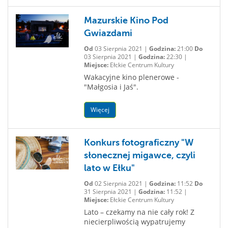
Mazurskie Kino Pod
Gwiazdami
Od
03 Sierpnia 2021 |
Godzina:
21:00
Do
03 Sierpnia 2021 |
Godzina:
22:30 |
Miejsce:
Ełckie Centrum Kultury
Wakacyjne kino plenerowe -
"Małgosia i Jaś".
Więcej
Konkurs fotograficzny "W
słonecznej migawce, czyli
lato w Ełku"
Od
02 Sierpnia 2021 |
Godzina:
11:52
Do
31 Sierpnia 2021 |
Godzina:
11:52 |
Miejsce:
Ełckie Centrum Kultury
Lato – czekamy na nie cały rok! Z
niecierpliwością wypatrujemy