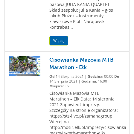
basowa JULIA KANIA QUARTET
Skład zespołu: Julia Kania – głos
Jakub Płużek – instrumenty
klawiszowe Piotr Narajowski –
kontrabas...
Więcej
Cisowianka Mazovia MTB
Marathon - Ełk
Od
14 Sierpnia 2021 |
Godzina:
00:00
Do
14 Sierpnia 2021 |
Godzina:
16:00 |
Miejsce:
Ełk
Cisowianka Mazovia MTB
Marathon – Ełk Data: 14 sierpnia
2021 Zapowiedź imprezy.
Szczegóły na stronie organizatora:
https://sts-live.pl/zamanagroup
Więcej na
http://mosir.elk.pl/imprezy/cisowianka-
mazovia-mtb-marathon-elk/