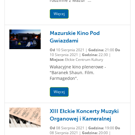
rodzinne z Mazur ...
Więcej
Mazurskie Kino Pod
Gwiazdami
Od
10 Sierpnia 2021 |
Godzina:
21:00
Do
10 Sierpnia 2021 |
Godzina:
22:30 |
Miejsce:
Ełckie Centrum Kultury
Wakacyjne kino plenerowe -
"Baranek Shaun. Film.
Farmagedon".
Więcej
XIII Ełckie Koncerty Muzyki
Organowej i Kameralnej
Od
08 Sierpnia 2021 |
Godzina:
19:00
Do
08 Sierpnia 2021 |
Godzina:
20:00 |