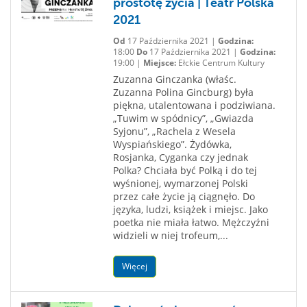
prostotę życia | Teatr Polska
2021
Od
17 Października 2021 |
Godzina:
18:00
Do
17 Października 2021 |
Godzina:
19:00 |
Miejsce:
Ełckie Centrum Kultury
Zuzanna Ginczanka (właśc.
Zuzanna Polina Gincburg) była
piękna, utalentowana i podziwiana.
„Tuwim w spódnicy”, „Gwiazda
Syjonu”, „Rachela z Wesela
Wyspiańskiego”. Żydówka,
Rosjanka, Cyganka czy jednak
Polka? Chciała być Polką i do tej
wyśnionej, wymarzonej Polski
przez całe życie ją ciągnęło. Do
języka, ludzi, książek i miejsc. Jako
poetka nie miała łatwo. Mężczyźni
widzieli w niej trofeum,...
Więcej