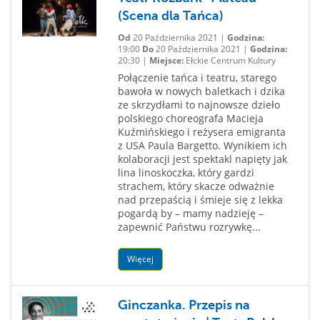
(Scena dla Tańca)
Od
20 Października 2021 |
Godzina:
19:00
Do
20 Października 2021 |
Godzina:
20:30 |
Miejsce:
Ełckie Centrum Kultury
Połączenie tańca i teatru, starego
bawoła w nowych baletkach i dzika
ze skrzydłami to najnowsze dzieło
polskiego choreografa Macieja
Kuźmińskiego i reżysera emigranta
z USA Paula Bargetto. Wynikiem ich
kolaboracji jest spektakl napięty jak
lina linoskoczka, który gardzi
strachem, który skacze odważnie
nad przepaścią i śmieje się z lekka
pogardą by – mamy nadzieję –
zapewnić Państwu rozrywkę...
Więcej
Ginczanka. Przepis na