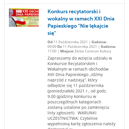
Konkurs recytatorski i
wokalny w ramach XXI Dnia
Papieskiego "Nie lękajcie
się"
Od
11 Października 2021 |
Godzina:
09:00
Do
11 Października 2021 |
Godzina:
17:00 |
Miejsce:
Ełckie Centrum Kultury
Zapraszamy do wzięcia udziału w
Konkursie Recytatorskim i
Wokalnym w ramach obchodów
XVII Dnia Papieskiego ,,Idźmy
naprzód z nadzieją”, który
odbędzie się 11 października
(poniedziałek) 2021 r., od godz.
9.00 (godziny konkursu w
poszczególnych kategoriach
zostaną ustalone po zamknięciu
listy zgłoszeń) WARUNKI
UCZESTNICTWA: Czytelnie
wypełnioną kartę zgłoszenia należy