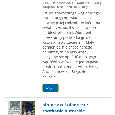
Do
07 Listopada 2021 |
Godzina:
17:00 |
Miejsce:
Ełckie Centrum Kultury
Sztuka znakomitego węgierskiego
dramaturga opowiadająca o
pewnej psiej rodzinie, w której na
świat przychodzi szczeniaczek o
niebieskiej sierści. Oburzeni
mieszkańcy podwórka grożą
wszystkim wyrzuceniem. Mały
odmieniec, nie chcąc narazić
najbliższych na przykrości,
decyduje się opuścić dom. Jego
wędrówka w świat to jedno pasmo
drwin, upokorzeń i szykan. Niczym
Andersenowskie Brzydkie
Kaczątko...
Więcej
Stanisław Łubieński -
spotkanie autorskie