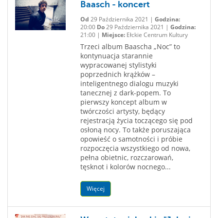
Baasch - koncert
Od
29 Października 2021 |
Godzina:
20:00
Do
29 Października 2021 |
Godzina:
21:00 |
Miejsce:
Ełckie Centrum Kultury
Trzeci album Baascha „Noc” to
kontynuacja starannie
wypracowanej stylistyki
poprzednich krążków –
inteligentnego dialogu muzyki
tanecznej z dark-popem. To
pierwszy koncept album w
twórczości artysty, będący
rejestracją życia toczącego się pod
osłoną nocy. To także poruszająca
opowieść o samotności i próbie
rozpoczęcia wszystkiego od nowa,
pełna obietnic, rozczarowań,
tęsknot i kolorów nocnego...
Więcej