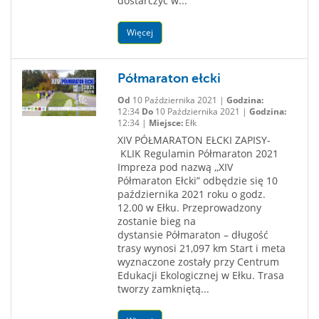
dostarczyć w...
Więcej
Półmaraton ełcki
Od
10 Października 2021 |
Godzina:
12:34
Do
10 Października 2021 |
Godzina:
12:34 |
Miejsce:
Ełk
XIV PÓŁMARATON EŁCKI ZAPISY-
KLIK Regulamin Półmaraton 2021
Impreza pod nazwą ,,XIV
Półmaraton Ełcki” odbędzie się 10
października 2021 roku o godz.
12.00 w Ełku. Przeprowadzony
zostanie bieg na
dystansie Półmaraton – długość
trasy wynosi 21,097 km Start i meta
wyznaczone zostały przy Centrum
Edukacji Ekologicznej w Ełku. Trasa
tworzy zamkniętą...