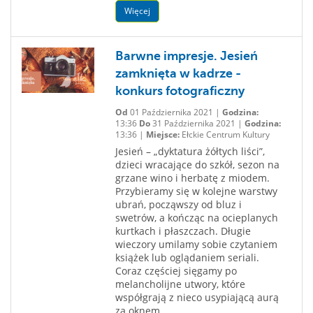
Więcej
Barwne impresje. Jesień
zamknięta w kadrze -
konkurs fotograficzny
Od
01 Października 2021 |
Godzina:
13:36
Do
31 Października 2021 |
Godzina:
13:36 |
Miejsce:
Ełckie Centrum Kultury
Jesień – „dyktatura żółtych liści”,
dzieci wracające do szkół, sezon na
grzane wino i herbatę z miodem.
Przybieramy się w kolejne warstwy
ubrań, począwszy od bluz i
swetrów, a kończąc na ocieplanych
kurtkach i płaszczach. Długie
wieczory umilamy sobie czytaniem
książek lub oglądaniem seriali.
Coraz częściej sięgamy po
melancholijne utwory, które
współgrają z nieco usypiającą aurą
za oknem....