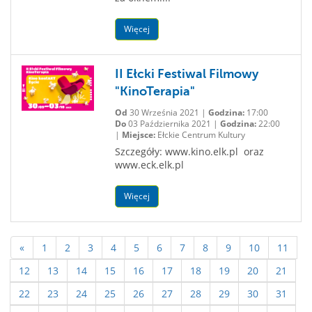
Więcej
II Ełcki Festiwal Filmowy
"KinoTerapia"
Od
30 Września 2021 |
Godzina:
17:00
Do
03 Października 2021 |
Godzina:
22:00
|
Miejsce:
Ełckie Centrum Kultury
Szczegóły: www.kino.elk.pl oraz
www.eck.elk.pl
Więcej
«
1
2
3
4
5
6
7
8
9
10
11
12
13
14
15
16
17
18
19
20
21
22
23
24
25
26
27
28
29
30
31